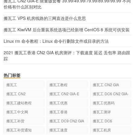
搬瓦工 CN2 GIA-E 限量版套餐 39.99/49.99/79.99/89.99/99.99 不同
价格有什么区别对比
搬瓦工 VPS 机房线路的三网直连是什么意思
搬瓦工 KiwiVM 后台重装系统选项已经新增 CentOS 8 系统可供安装
Linux rm 命令教程：Linux 命令行删除文件或目录的方法
2021 搬瓦工香港 CN2 GIA 机房测评：下载速度 延迟 丢包率 路由跟
踪
热门标签
搬瓦工
搬瓦工教程
搬瓦工 CN2 GIA
搬瓦工 CN2
搬瓦工 CN2 GIA-E
搬瓦工 DC6 CN2 GIA-
E
搬瓦工建站教程
搬瓦工优惠
搬瓦工优惠码
搬瓦工中文网
搬瓦工香港
搬瓦工测评
搬瓦工补货
搬瓦工 DC9 CN2 GIA
搬瓦工 DC6
搬瓦工补货通知
搬瓦工速度
搬瓦工机房