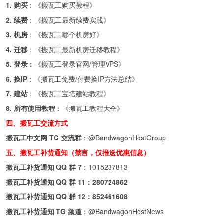
1. 购买
：《
搬瓦工购买教程
》
2. 续费
：《
搬瓦工最新续费实践
》
3. 机房
：《
搬瓦工哪个机房好
》
4. 迁移
：《
搬瓦工最新机房迁移教程
》
5. 登录：
《
搬瓦工登录官网/管理VPS
》
6. 换IP
：《
搬瓦工免费/付费换IP方法总结
》
7. 建站
：《
搬瓦工宝塔建站教程
》
8. 所有使用教程
：《
搬瓦工教程大全
》
四、搬瓦工交流方式
搬瓦工中文网 TG 交流群
：
@BandwagonHostGroup
五、搬瓦工补货通知（禁言，仅推送优惠信息）
搬瓦工补货通知 QQ 群 7
：
1015237813
搬瓦工补货通知 QQ 群 11：
280724862
搬瓦工补货通知 QQ 群 12：
852461608
搬瓦工补货通知 TG 频道
：
@BandwagonHostNews