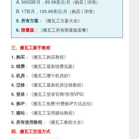
A. 500GB/月，89.99美元/月（
购买
|
详情
）
B. 1TB/月，155.99美元/月（
购买
|
详情
）
5. 所有方案
：《
搬瓦工方案大全
》
6.
限量版
：《
搬瓦工所有限量版套餐
》
三、搬瓦工新手教程
1. 购买
：《
搬瓦工购买教程
》
2. 续费
：《
搬瓦工最新续费实践
》
3. 机房
：《
搬瓦工哪个机房好
》
4. 迁移
：《
搬瓦工最新机房迁移教程
》
5. 登录：
《
搬瓦工登录官网/管理VPS
》
6. 换IP
：《
搬瓦工免费/付费换IP方法总结
》
7. 建站
：《
搬瓦工宝塔建站教程
》
8. 所有使用教程
：《
搬瓦工教程大全
》
四、搬瓦工交流方式