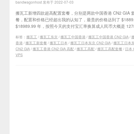
bandwagonhost 发布于 2022-07-03
搬瓦工新增四款超高配置套餐，分别是两款中国香港 CN2 GIA 套餐
餐，配置和价格已经超出我的认知了，最贵的价格达到了 $1889
$18989.99 年，按照今天的支付宝汇率换算成人民币大概是 127806.
标签：
搬瓦工
/
搬瓦工东京
/
搬瓦工中国香港
/
搬瓦工中国香港 CN2 GIA
/
香港
/
搬瓦工新套餐
/
搬瓦工日本
/
搬瓦工日本东京 CN2 GIA
/
搬瓦工日本东京
CN2 GIA
/
搬瓦工香港 CN2 GIA 高配
/
搬瓦工高配
/
搬瓦工高配套餐
/
日本 C
VPS