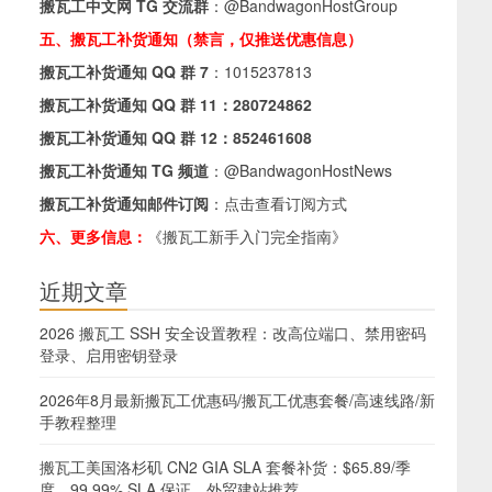
搬瓦工中文网 TG 交流群
：
@BandwagonHostGroup
五、搬瓦工补货通知（禁言，仅推送优惠信息）
搬瓦工补货通知 QQ 群 7
：
1015237813
搬瓦工补货通知 QQ 群 11：
280724862
搬瓦工补货通知 QQ 群 12：
852461608
搬瓦工补货通知 TG 频道
：
@BandwagonHostNews
搬瓦工补货通知邮件订阅
：
点击查看订阅方式
六、更多信息：
《搬瓦工新手入门完全指南》
近期文章
2026 搬瓦工 SSH 安全设置教程：改高位端口、禁用密码
登录、启用密钥登录
2026年8月最新搬瓦工优惠码/搬瓦工优惠套餐/高速线路/新
手教程整理
搬瓦工美国洛杉矶 CN2 GIA SLA 套餐补货：$65.89/季
度，99.99% SLA 保证，外贸建站推荐