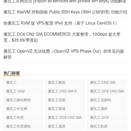
搬瓦工官网后台 [Export all services with private API keys] 功能解读
搬瓦工 KiwiVM 控制面板 Public SSH Keys (SSH 公钥管理) 功能介绍
给搬瓦工 KVM 版 VPS 配置 IPv6 支持（基于 Linux CentOS 7）
搬瓦工 DC6 CN2 GIA ECOMMERCE 方案整理，10Gbps 超大带
宽，$35.99/季度起
搬瓦工 OpenVZ 无法续费（OpenVZ VPS Phase Out）的常见问题
解答
热门标签
搬瓦工
搬瓦工教程
搬瓦工 CN2 GIA
搬瓦工 CN2
搬瓦工 CN2 GIA-E
搬瓦工 DC6 CN2 GIA-
E
搬瓦工建站教程
搬瓦工优惠
搬瓦工优惠码
搬瓦工中文网
搬瓦工香港
搬瓦工测评
搬瓦工补货
搬瓦工 DC9 CN2 GIA
搬瓦工 DC6
搬瓦工补货通知
搬瓦工速度
搬瓦工机房