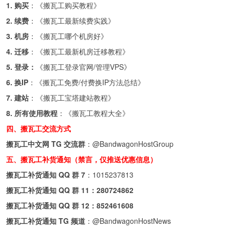
1. 购买
：《
搬瓦工购买教程
》
2. 续费
：《
搬瓦工最新续费实践
》
3. 机房
：《
搬瓦工哪个机房好
》
4. 迁移
：《
搬瓦工最新机房迁移教程
》
5. 登录：
《
搬瓦工登录官网/管理VPS
》
6. 换IP
：《
搬瓦工免费/付费换IP方法总结
》
7. 建站
：《
搬瓦工宝塔建站教程
》
8. 所有使用教程
：《
搬瓦工教程大全
》
四、搬瓦工交流方式
搬瓦工中文网 TG 交流群
：
@BandwagonHostGroup
五、搬瓦工补货通知（禁言，仅推送优惠信息）
搬瓦工补货通知 QQ 群 7
：
1015237813
搬瓦工补货通知 QQ 群 11：
280724862
搬瓦工补货通知 QQ 群 12：
852461608
搬瓦工补货通知 TG 频道
：
@BandwagonHostNews