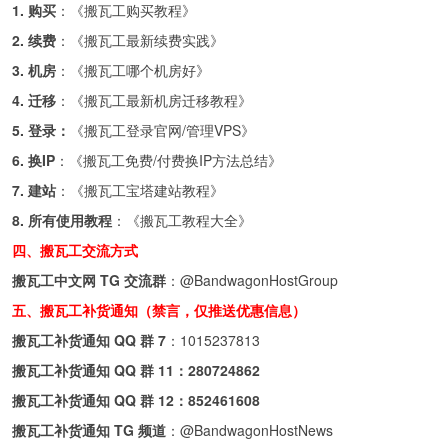
1. 购买
：《
搬瓦工购买教程
》
2. 续费
：《
搬瓦工最新续费实践
》
3. 机房
：《
搬瓦工哪个机房好
》
4. 迁移
：《
搬瓦工最新机房迁移教程
》
5. 登录：
《
搬瓦工登录官网/管理VPS
》
6. 换IP
：《
搬瓦工免费/付费换IP方法总结
》
7. 建站
：《
搬瓦工宝塔建站教程
》
8. 所有使用教程
：《
搬瓦工教程大全
》
四、搬瓦工交流方式
搬瓦工中文网 TG 交流群
：
@BandwagonHostGroup
五、搬瓦工补货通知（禁言，仅推送优惠信息）
搬瓦工补货通知 QQ 群 7
：
1015237813
搬瓦工补货通知 QQ 群 11：
280724862
搬瓦工补货通知 QQ 群 12：
852461608
搬瓦工补货通知 TG 频道
：
@BandwagonHostNews