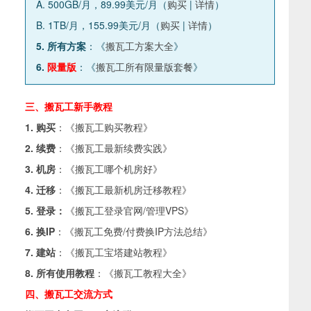
A. 500GB/月，89.99美元/月（
购买
|
详情
）
B. 1TB/月，155.99美元/月（
购买
|
详情
）
5. 所有方案
：《
搬瓦工方案大全
》
6.
限量版
：《
搬瓦工所有限量版套餐
》
三、搬瓦工新手教程
1. 购买
：《
搬瓦工购买教程
》
2. 续费
：《
搬瓦工最新续费实践
》
3. 机房
：《
搬瓦工哪个机房好
》
4. 迁移
：《
搬瓦工最新机房迁移教程
》
5. 登录：
《
搬瓦工登录官网/管理VPS
》
6. 换IP
：《
搬瓦工免费/付费换IP方法总结
》
7. 建站
：《
搬瓦工宝塔建站教程
》
8. 所有使用教程
：《
搬瓦工教程大全
》
四、搬瓦工交流方式