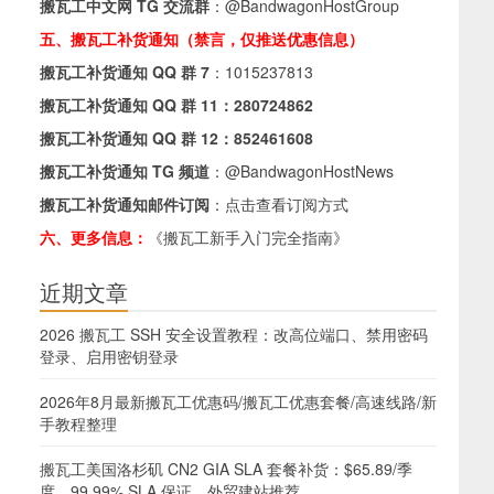
搬瓦工中文网 TG 交流群
：
@BandwagonHostGroup
五、搬瓦工补货通知（禁言，仅推送优惠信息）
搬瓦工补货通知 QQ 群 7
：
1015237813
搬瓦工补货通知 QQ 群 11：
280724862
搬瓦工补货通知 QQ 群 12：
852461608
搬瓦工补货通知 TG 频道
：
@BandwagonHostNews
搬瓦工补货通知邮件订阅
：
点击查看订阅方式
六、更多信息：
《搬瓦工新手入门完全指南》
近期文章
2026 搬瓦工 SSH 安全设置教程：改高位端口、禁用密码
登录、启用密钥登录
2026年8月最新搬瓦工优惠码/搬瓦工优惠套餐/高速线路/新
手教程整理
搬瓦工美国洛杉矶 CN2 GIA SLA 套餐补货：$65.89/季
度，99.99% SLA 保证，外贸建站推荐