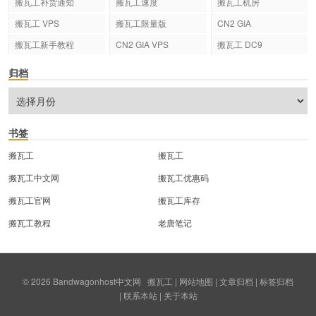
搬瓦工补货通知
搬瓦工速度
搬瓦工机房
搬瓦工 VPS
搬瓦工限量版
CN2 GIA
搬瓦工新手教程
CN2 GIA VPS
搬瓦工 DC9
归档
书签
搬瓦工
搬瓦工
搬瓦工中文网
搬瓦工优惠码
搬瓦工官网
搬瓦工库存
搬瓦工教程
老唐笔记
© 2026
Bandwagonhost中文网
搬瓦工
|
网站地图
|
文章归档
|
标签归档
|
联系本站
|
关于本站