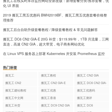
搬瓦工在线实时库存监控网站全新改版：新增套餐分类/推荐套餐，优
化 UI 界面
2019 搬瓦工黑五优惠码 BWH2019BF、搬瓦工黑五优惠套餐价格整
理推荐
搬瓦工后台自助升级套餐教程 / 降级套餐教程 & 常见问题解答
搬瓦工 DC6 CN2 GIA-E 20G 补货：$119.99/年，1TB 月流量，三网
直连，高速 CN2 GIA，超大带宽，电子商务网站优化
在 Linux VPS 服务器上部署 Kubernetes 并安装 Prometheus 监控
热门标签
搬瓦工
搬瓦工教程
搬瓦工 CN2 GIA
搬瓦工 CN2
搬瓦工 CN2 GIA-E
搬瓦工 DC6 CN2 GIA-
E
搬瓦工建站教程
搬瓦工优惠
搬瓦工优惠码
搬瓦工中文网
搬瓦工香港
搬瓦工测评
搬瓦工补货
搬瓦工 DC9 CN2 GIA
搬瓦工 DC6