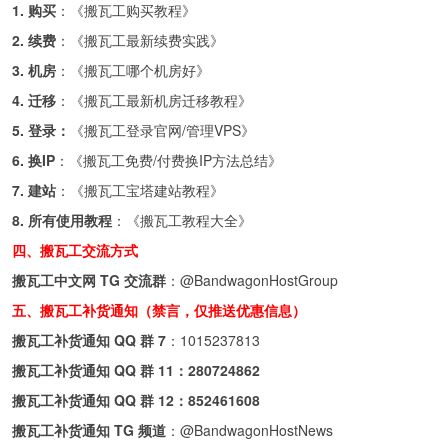
1. 购买
：《
搬瓦工购买教程
》
2. 续费
：《
搬瓦工最新续费实践
》
3. 机房
：《
搬瓦工哪个机房好
》
4. 迁移
：《
搬瓦工最新机房迁移教程
》
5. 登录：
《
搬瓦工登录官网/管理VPS
》
6. 换IP
：《
搬瓦工免费/付费换IP方法总结
》
7. 建站
：《
搬瓦工宝塔建站教程
》
8. 所有使用教程
：《
搬瓦工教程大全
》
四、搬瓦工交流方式
搬瓦工中文网 TG 交流群
：
@BandwagonHostGroup
五、搬瓦工补货通知（禁言，仅推送优惠信息）
搬瓦工补货通知 QQ 群 7
：
1015237813
搬瓦工补货通知 QQ 群 11：
280724862
搬瓦工补货通知 QQ 群 12：
852461608
搬瓦工补货通知 TG 频道
：
@BandwagonHostNews