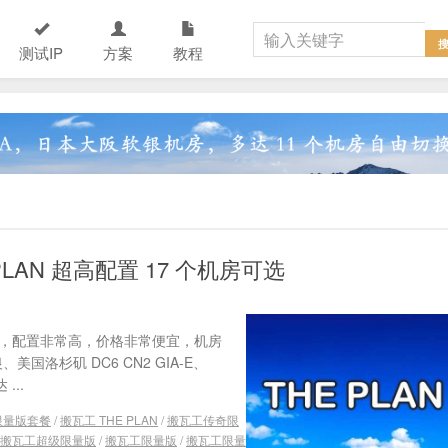
测试IP
方案
教程
PLAN 超高配置 17 个机房可选
AN，配置非常高，价格非常便宜，机房
国洛杉矶 DC6 CN2 GIA-E、
...
元限量版套餐
/
搬瓦工 THE PLAN
/
搬瓦工传奇限
搬瓦工超级限量版
/
搬瓦工限量版
/
搬瓦工限量