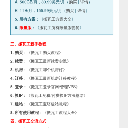
A. 500GB/月，89.99美元/月（
购买
|
详情
）
B. 1TB/月，155.99美元/月（
购买
|
详情
）
5. 所有方案
：《
搬瓦工方案大全
》
6.
限量版
：《
搬瓦工所有限量版套餐
》
三、搬瓦工新手教程
1. 购买
：《
搬瓦工购买教程
》
2. 续费
：《
搬瓦工最新续费实践
》
3. 机房
：《
搬瓦工哪个机房好
》
4. 迁移
：《
搬瓦工最新机房迁移教程
》
5. 登录：
《
搬瓦工登录官网/管理VPS
》
6. 换IP
：《
搬瓦工免费/付费换IP方法总结
》
7. 建站
：《
搬瓦工宝塔建站教程
》
8. 所有使用教程
：《
搬瓦工教程大全
》
四、搬瓦工交流方式