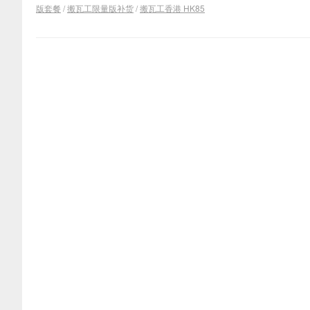
版套餐
/
搬瓦工限量版补货
/
搬瓦工香港 HK85