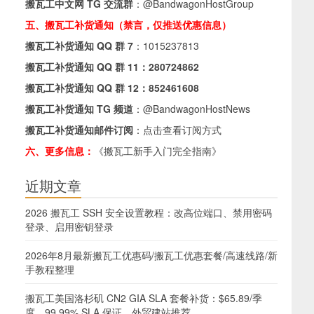
搬瓦工中文网 TG 交流群
：
@BandwagonHostGroup
五、搬瓦工补货通知（禁言，仅推送优惠信息）
搬瓦工补货通知 QQ 群 7
：
1015237813
搬瓦工补货通知 QQ 群 11：
280724862
搬瓦工补货通知 QQ 群 12：
852461608
搬瓦工补货通知 TG 频道
：
@BandwagonHostNews
搬瓦工补货通知邮件订阅
：
点击查看订阅方式
六、更多信息：
《搬瓦工新手入门完全指南》
近期文章
2026 搬瓦工 SSH 安全设置教程：改高位端口、禁用密码
登录、启用密钥登录
2026年8月最新搬瓦工优惠码/搬瓦工优惠套餐/高速线路/新
手教程整理
搬瓦工美国洛杉矶 CN2 GIA SLA 套餐补货：$65.89/季
度，99.99% SLA 保证，外贸建站推荐