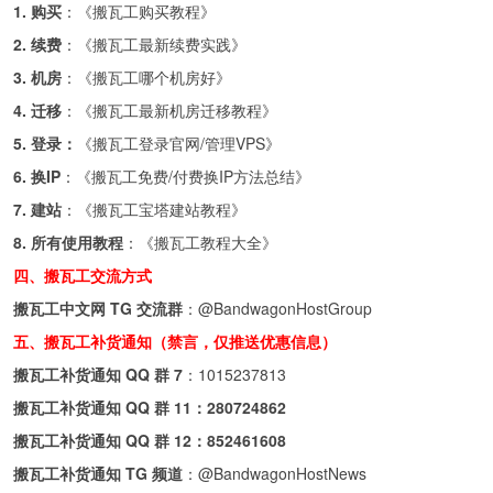
1. 购买
：《
搬瓦工购买教程
》
2. 续费
：《
搬瓦工最新续费实践
》
3. 机房
：《
搬瓦工哪个机房好
》
4. 迁移
：《
搬瓦工最新机房迁移教程
》
5. 登录：
《
搬瓦工登录官网/管理VPS
》
6. 换IP
：《
搬瓦工免费/付费换IP方法总结
》
7. 建站
：《
搬瓦工宝塔建站教程
》
8. 所有使用教程
：《
搬瓦工教程大全
》
四、搬瓦工交流方式
搬瓦工中文网 TG 交流群
：
@BandwagonHostGroup
五、搬瓦工补货通知（禁言，仅推送优惠信息）
搬瓦工补货通知 QQ 群 7
：
1015237813
搬瓦工补货通知 QQ 群 11：
280724862
搬瓦工补货通知 QQ 群 12：
852461608
搬瓦工补货通知 TG 频道
：
@BandwagonHostNews