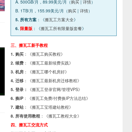
A. 500GB/月，89.99美元/月（
购买
|
详情
）
B. 1TB/月，155.99美元/月（
购买
|
详情
）
5. 所有方案
：《
搬瓦工方案大全
》
6.
限量版
：《
搬瓦工所有限量版套餐
》
三、搬瓦工新手教程
1. 购买
：《
搬瓦工购买教程
》
2. 续费
：《
搬瓦工最新续费实践
》
3. 机房
：《
搬瓦工哪个机房好
》
4. 迁移
：《
搬瓦工最新机房迁移教程
》
5. 登录：
《
搬瓦工登录官网/管理VPS
》
6. 换IP
：《
搬瓦工免费/付费换IP方法总结
》
7. 建站
：《
搬瓦工宝塔建站教程
》
8. 所有使用教程
：《
搬瓦工教程大全
》
四、搬瓦工交流方式