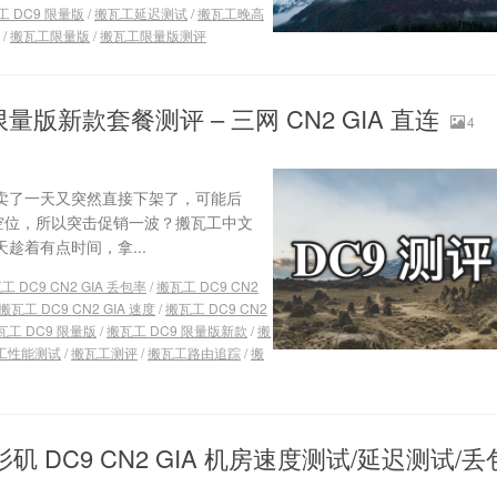
工 DC9 限量版
/
搬瓦工延迟测试
/
搬瓦工晚高
/
搬瓦工限量版
/
搬瓦工限量版测评
A 限量版新款套餐测评 – 三网 CN2 GIA 直连
4
然后卖了一天又突然直接下架了，可能后
点空位，所以突击促销一波？搬瓦工中文
天趁着有点时间，拿...
工 DC9 CN2 GIA 丢包率
/
搬瓦工 DC9 CN2
搬瓦工 DC9 CN2 GIA 速度
/
搬瓦工 DC9 CN2
瓦工 DC9 限量版
/
搬瓦工 DC9 限量版新款
/
搬
工性能测试
/
搬瓦工测评
/
搬瓦工路由追踪
/
搬
矶 DC9 CN2 GIA 机房速度测试/延迟测试/丢