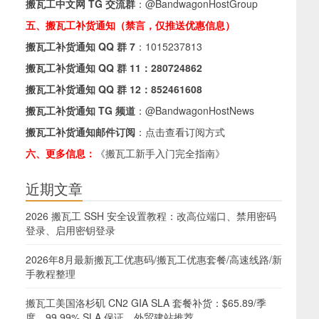
搬瓦工中文网 TG 交流群
：
@BandwagonHostGroup
五、搬瓦工补货通知（禁言，仅推送优惠信息）
搬瓦工补货通知 QQ 群 7
：
1015237813
搬瓦工补货通知 QQ 群 11：
280724862
搬瓦工补货通知 QQ 群 12：
852461608
搬瓦工补货通知 TG 频道
：
@BandwagonHostNews
搬瓦工补货通知邮件订阅
：
点击查看订阅方式
六、更多信息：
《搬瓦工新手入门完全指南》
近期文章
2026 搬瓦工 SSH 安全设置教程：改高位端口、禁用密码
登录、启用密钥登录
2026年8月最新搬瓦工优惠码/搬瓦工优惠套餐/高速线路/新
手教程整理
搬瓦工美国洛杉矶 CN2 GIA SLA 套餐补货：$65.89/季
度，99.99% SLA 保证，外贸建站推荐