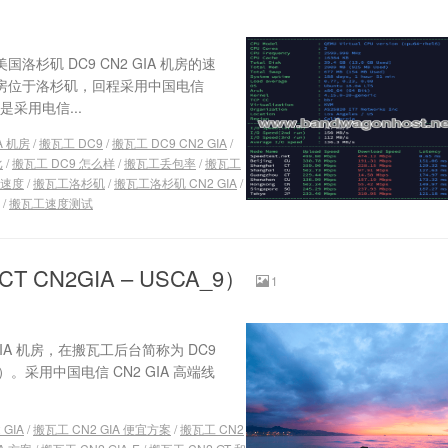
杉矶 DC9 CN2 GIA 机房的速
 机房位于洛杉矶，回程采用中国电信
采用电信...
A 机房
/
搬瓦工 DC9
/
搬瓦工 DC9 CN2 GIA
/
比
/
搬瓦工 DC9 怎么样
/
搬瓦工丢包率
/
搬瓦工
速度
/
搬瓦工洛杉矶
/
搬瓦工洛杉矶 CN2 GIA
/
/
搬瓦工速度测试
CT CN2GIA – USCA_9）
1
GIA 机房，在搬瓦工后台简称为 DC9
IA）。采用中国电信 CN2 GIA 高端线
 GIA
/
搬瓦工 CN2 GIA 便宜方案
/
搬瓦工 CN2