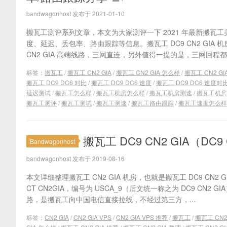
bandwagonhost 发布于 2021-01-10
搬瓦工测评系列文章，本文为大家测评一下 2021 年最新搬瓦工美国洛
度、延迟、丢包率、路由跟踪等信息。搬瓦工 DC9 CN2 GIA
CN2 GIA 高端线路，三网直连，另外值得一提的是，三网回程都是
标签：
搬瓦工
/
搬瓦工 CN2 GIA
/
搬瓦工 CN2 GIA 怎么样
/
搬瓦工 CN2 GI
搬瓦工 DC9 DC6 对比
/
搬瓦工 DC9 DC6 速度
/
搬瓦工 DC9 DC6 速度对
延迟测试
/
搬瓦工怎么样
/
搬瓦工机房怎么样
/
搬瓦工机房测速
/
搬瓦工机房
搬瓦工测评
/
搬瓦工测试
/
搬瓦工测速
/
搬瓦工路由跟踪
/
搬瓦工速度怎么样
搬瓦工 DC9 CN2 GIA（DC9 
Bandwagonhost
bandwagonhost 发布于 2019-08-16
本文详细整理搬瓦工 CN2 GIA 机房，也就是搬瓦工 DC9 CN2 
CT CN2GIA，编号为 USCA_9（后文统一称之为 DC9 CN2 G
路，是搬瓦工向中国电信直接拉线，不经过第三方，...
标签：
CN2 GIA
/
CN2 GIA VPS
/
CN2 GIA VPS 推荐
/
搬瓦工
/
搬瓦工 CN2