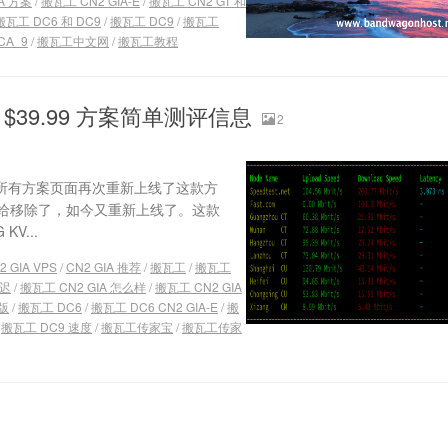
A 方案
/
搬瓦工 CN2 GIA-E
/
搬瓦工 CN2 GT 和
搬瓦工 DC6 和 DC9
/
搬瓦工 DC9
/
搬瓦工
CA_9
/
搬瓦工中文网
/
搬瓦工教程
版 $39.99 方案简单测评信息
2
并且所有方案页面再次重新上线了这款方
给移除了，如今又重新上线了。这款
KV...
2 GIA VPS
/
CN2 GIA 推荐
/
搬瓦工
/
搬瓦工
延迟
/
搬瓦工 CN2 GIA 怎么样
/
搬瓦工 CN2 GIA
量版
/
搬瓦工 DC6
/
搬瓦工 DC6 CN2 GIA-E
/
搬
/
搬瓦工 DC9 速度
/
搬瓦工传家宝
/
搬瓦工传家