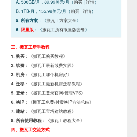
A. 500GB/月，89.99美元/月（
购买
|
详情
）
B. 1TB/月，155.99美元/月（
购买
|
详情
）
5. 所有方案
：《
搬瓦工方案大全
》
6.
限量版
：《
搬瓦工所有限量版套餐
》
三、搬瓦工新手教程
1. 购买
：《
搬瓦工购买教程
》
2. 续费
：《
搬瓦工最新续费实践
》
3. 机房
：《
搬瓦工哪个机房好
》
4. 迁移
：《
搬瓦工最新机房迁移教程
》
5. 登录：
《
搬瓦工登录官网/管理VPS
》
6. 换IP
：《
搬瓦工免费/付费换IP方法总结
》
7. 建站
：《
搬瓦工宝塔建站教程
》
8. 所有使用教程
：《
搬瓦工教程大全
》
四、搬瓦工交流方式