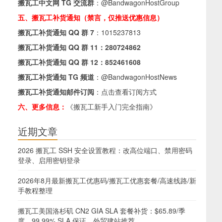
搬瓦工中文网 TG 交流群
：
@BandwagonHostGroup
五、搬瓦工补货通知（禁言，仅推送优惠信息）
搬瓦工补货通知 QQ 群 7
：
1015237813
搬瓦工补货通知 QQ 群 11：
280724862
搬瓦工补货通知 QQ 群 12：
852461608
搬瓦工补货通知 TG 频道
：
@BandwagonHostNews
搬瓦工补货通知邮件订阅
：
点击查看订阅方式
六、更多信息：
《搬瓦工新手入门完全指南》
近期文章
2026 搬瓦工 SSH 安全设置教程：改高位端口、禁用密码
登录、启用密钥登录
2026年8月最新搬瓦工优惠码/搬瓦工优惠套餐/高速线路/新
手教程整理
搬瓦工美国洛杉矶 CN2 GIA SLA 套餐补货：$65.89/季
度，99.99% SLA 保证，外贸建站推荐