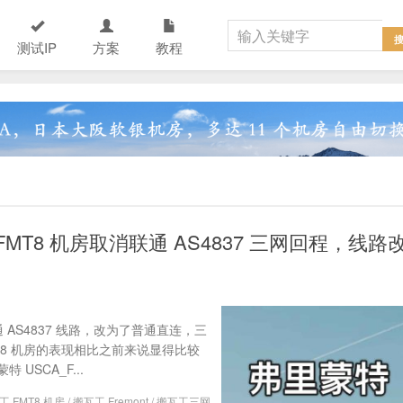
测试IP
方案
教程
MT8 机房取消联通 AS4837 三网回程，线路
 AS4837 线路，改为了普通直连，三
T8 机房的表现相比之前来说显得比较
SCA_F...
工 FMT8 机房
/
搬瓦工 Fremont
/
搬瓦工三网