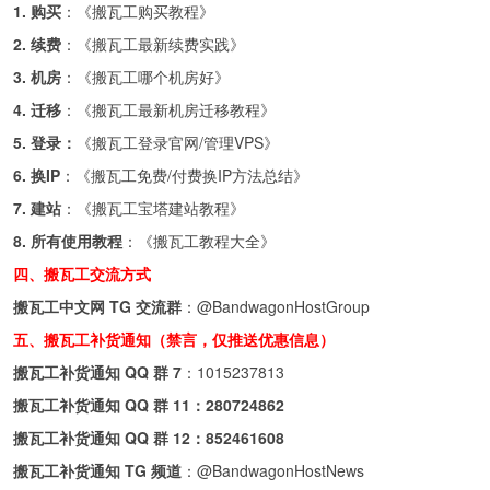
1. 购买
：《
搬瓦工购买教程
》
2. 续费
：《
搬瓦工最新续费实践
》
3. 机房
：《
搬瓦工哪个机房好
》
4. 迁移
：《
搬瓦工最新机房迁移教程
》
5. 登录：
《
搬瓦工登录官网/管理VPS
》
6. 换IP
：《
搬瓦工免费/付费换IP方法总结
》
7. 建站
：《
搬瓦工宝塔建站教程
》
8. 所有使用教程
：《
搬瓦工教程大全
》
四、搬瓦工交流方式
搬瓦工中文网 TG 交流群
：
@BandwagonHostGroup
五、搬瓦工补货通知（禁言，仅推送优惠信息）
搬瓦工补货通知 QQ 群 7
：
1015237813
搬瓦工补货通知 QQ 群 11：
280724862
搬瓦工补货通知 QQ 群 12：
852461608
搬瓦工补货通知 TG 频道
：
@BandwagonHostNews