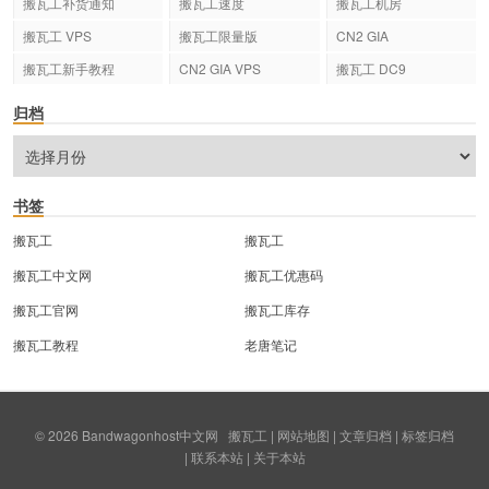
搬瓦工补货通知
搬瓦工速度
搬瓦工机房
搬瓦工 VPS
搬瓦工限量版
CN2 GIA
搬瓦工新手教程
CN2 GIA VPS
搬瓦工 DC9
归档
书签
搬瓦工
搬瓦工
搬瓦工中文网
搬瓦工优惠码
搬瓦工官网
搬瓦工库存
搬瓦工教程
老唐笔记
© 2026
Bandwagonhost中文网
搬瓦工
|
网站地图
|
文章归档
|
标签归档
|
联系本站
|
关于本站