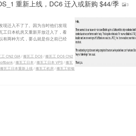
_1 重新上线，DC6 迁入或新购 $44/季
3
发现迁入不了了。因为当时他们发现
瓦工日本机房又重新开放迁入了，看
以有两种方式，要么就是你之前已经
工 CN2 GIA
/
搬瓦工 DC6
/
搬瓦工 DC6 CN2
ftbank
/
搬瓦工日本
/
搬瓦工日本 VPS
/
搬瓦
搬瓦工日本重新上线
/
搬瓦工机房
/
搬瓦工软银