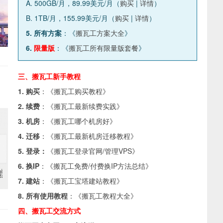
A. 500GB/月，89.99美元/月（
购买
|
详情
）
B. 1TB/月，155.99美元/月（
购买
|
详情
）
5. 所有方案
：《
搬瓦工方案大全
》
6.
限量版
：《
搬瓦工所有限量版套餐
》
三、搬瓦工新手教程
1. 购买
：《
搬瓦工购买教程
》
2. 续费
：《
搬瓦工最新续费实践
》
3. 机房
：《
搬瓦工哪个机房好
》
4. 迁移
：《
搬瓦工最新机房迁移教程
》
5. 登录：
《
搬瓦工登录官网/管理VPS
》
6. 换IP
：《
搬瓦工免费/付费换IP方法总结
》
7. 建站
：《
搬瓦工宝塔建站教程
》
8. 所有使用教程
：《
搬瓦工教程大全
》
四、搬瓦工交流方式