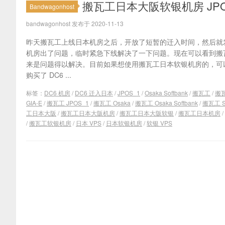
搬瓦工日本大阪软银机房 JPOS
Bandwagonhost
bandwagonhost 发布于 2020-11-13
昨天搬瓦工上线日本机房之后，开放了短暂的迁入时间，然后就
机房出了问题，临时紧急下线解决了一下问题。现在可以看到搬
来是问题得以解决。目前如果想使用搬瓦工日本软银机房的，可
购买了 DC6 ...
标签：
DC6 机房
/
DC6 迁入日本
/
JPOS_1
/
Osaka Softbank
/
搬瓦工
/
搬瓦
GIA-E
/
搬瓦工 JPOS_1
/
搬瓦工 Osaka
/
搬瓦工 Osaka Softbank
/
搬瓦工 So
工日本大阪
/
搬瓦工日本大阪机房
/
搬瓦工日本大阪软银
/
搬瓦工日本机房
/
/
搬瓦工软银机房
/
日本 VPS
/
日本软银机房
/
软银 VPS