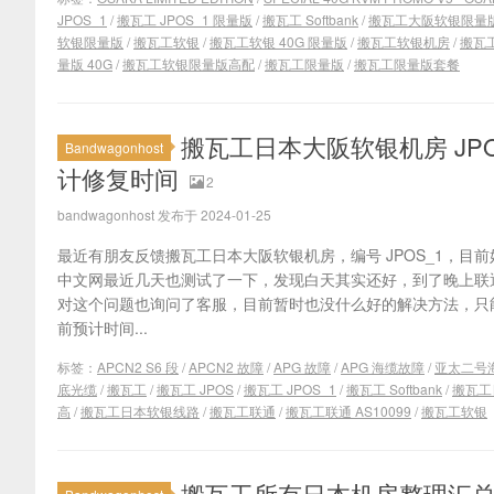
JPOS_1
/
搬瓦工 JPOS_1 限量版
/
搬瓦工 Softbank
/
搬瓦工大阪软银限量
软银限量版
/
搬瓦工软银
/
搬瓦工软银 40G 限量版
/
搬瓦工软银机房
/
搬瓦
量版 40G
/
搬瓦工软银限量版高配
/
搬瓦工限量版
/
搬瓦工限量版套餐
搬瓦工日本大阪软银机房 JP
Bandwagonhost
计修复时间
2
bandwagonhost 发布于 2024-01-25
最近有朋友反馈搬瓦工日本大阪软银机房，编号 JPOS_1，目
中文网最近几天也测试了一下，发现白天其实还好，到了晚上联
对这个问题也询问了客服，目前暂时也没什么好的解决方法，只
前预计时间...
标签：
APCN2 S6 段
/
APCN2 故障
/
APG 故障
/
APG 海缆故障
/
亚太二号
底光缆
/
搬瓦工
/
搬瓦工 JPOS
/
搬瓦工 JPOS_1
/
搬瓦工 Softbank
/
搬瓦工
高
/
搬瓦工日本软银线路
/
搬瓦工联通
/
搬瓦工联通 AS10099
/
搬瓦工软银
搬瓦工所有日本机房整理汇总：东京 