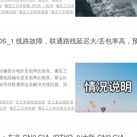
版
/
搬瓦工日本软银 JPOS_1 机房
/
搬瓦工日本
工软银线路
/
搬瓦工软银限量版
/
搬瓦工软银限
OS_1 线路故障，联通路线延迟大/丢包率高，
前好像部分地区丢包率比较高。搬瓦工
通线路确实是丢包率比较高。那么针
能等待联通那边去解决光缆问题。目
海底光缆
/
亚太海底电缆故障
/
亚太直达国际海
日本
/
搬瓦工日本软银
/
搬瓦工日本软银丢包率
CN2 GIA JPTYO_8/大阪 CN2 GIA