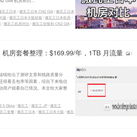
IA 机房和日...
搬瓦工日本
/
搬瓦工日本 CN2 GIA
/
搬瓦工日本
大阪
/
搬瓦工日本大阪软银
/
搬瓦工日本机房
/
房
/
搬瓦工机房对比
/
搬瓦工软银和 CN2 GIA
/
 机房套餐整理：$169.99/年，1TB 月流量
1
陆续给出了测评文章和线路质量分
还得看丢包率等因素，综合下来电信
动用户就看自己情况。本文给大家整
 2.5 Gbps
/
搬瓦工
/
搬瓦工 JP
/
搬瓦工
瓦工套餐
/
搬瓦工日本
/
搬瓦工日本大阪
/
搬瓦