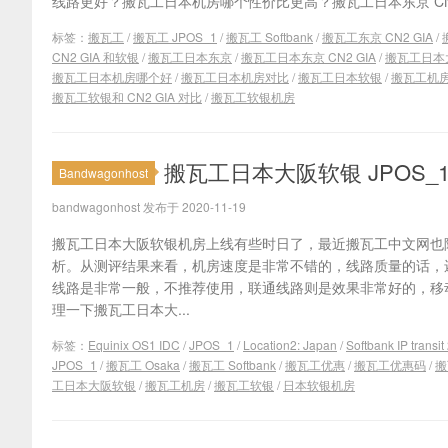
线路更好？搬瓦工日本机房哪个性价比更高？搬瓦工日本东京 CN2 G
标签：
搬瓦工
/
搬瓦工 JPOS_1
/
搬瓦工 Softbank
/
搬瓦工东京 CN2 GIA
/
CN2 GIA 和软银
/
搬瓦工日本东京
/
搬瓦工日本东京 CN2 GIA
/
搬瓦工日本
搬瓦工日本机房哪个好
/
搬瓦工日本机房对比
/
搬瓦工日本软银
/
搬瓦工机
搬瓦工软银和 CN2 GIA 对比
/
搬瓦工软银机房
搬瓦工日本大阪软银 JPOS_1
Bandwagonhost
bandwagonhost 发布于 2020-11-19
搬瓦工日本大阪软银机房上线有些时日了，最近搬瓦工中文网也
析。从测评结果来看，机房速度是非常不错的，线路质量的话，
线路是非常一般，不推荐使用，联通线路则是效果非常好的，移
理一下搬瓦工日本大...
标签：
Equinix OS1 IDC
/
JPOS_1
/
Location2: Japan
/
Softbank IP transit
JPOS_1
/
搬瓦工 Osaka
/
搬瓦工 Softbank
/
搬瓦工优惠
/
搬瓦工优惠码
/
搬
工日本大阪软银
/
搬瓦工机房
/
搬瓦工软银
/
日本软银机房