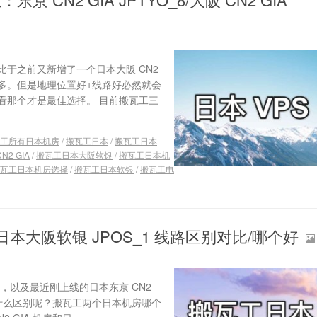
于之前又新增了一个日本大阪 CN2
很多。但是地理位置好+线路好必然就会
看那个才是最佳选择。 目前搬瓦工三
工所有日本机房
/
搬瓦工日本
/
搬瓦工日本
2 GIA
/
搬瓦工日本大阪软银
/
搬瓦工日本机
瓦工日本机房选择
/
搬瓦工日本软银
/
搬瓦工电
和日本大阪软银 JPOS_1 线路区别对比/哪个好
房，以及最近刚上线的日本东京 CN2
房有什么区别呢？搬瓦工两个日本机房哪个