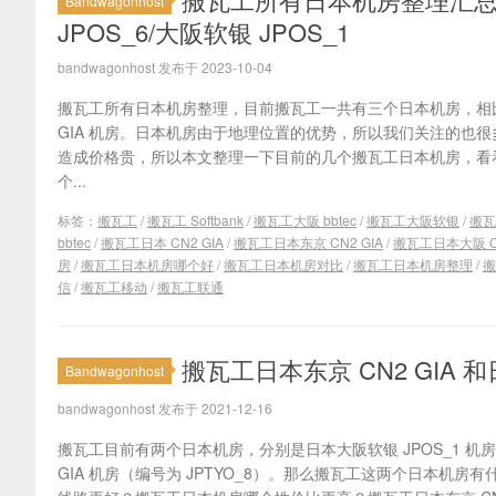
Bandwagonhost
JPOS_6/大阪软银 JPOS_1
bandwagonhost 发布于 2023-10-04
搬瓦工所有日本机房整理，目前搬瓦工一共有三个日本机房，相比
GIA 机房。日本机房由于地理位置的优势，所以我们关注的也
造成价格贵，所以本文整理一下目前的几个搬瓦工日本机房，看
个...
标签：
搬瓦工
/
搬瓦工 Softbank
/
搬瓦工大阪 bbtec
/
搬瓦工大阪软银
/
搬瓦
bbtec
/
搬瓦工日本 CN2 GIA
/
搬瓦工日本东京 CN2 GIA
/
搬瓦工日本大阪 CN
房
/
搬瓦工日本机房哪个好
/
搬瓦工日本机房对比
/
搬瓦工日本机房整理
/
搬
信
/
搬瓦工移动
/
搬瓦工联通
搬瓦工日本东京 CN2 GIA 
Bandwagonhost
bandwagonhost 发布于 2021-12-16
搬瓦工目前有两个日本机房，分别是日本大阪软银 JPOS_1 机
GIA 机房（编号为 JPTYO_8）。那么搬瓦工这两个日本机