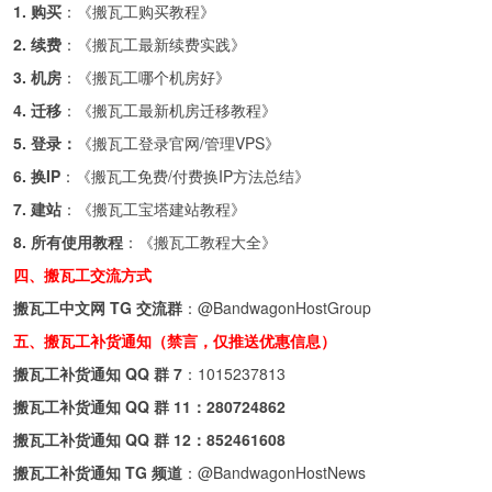
1. 购买
：《
搬瓦工购买教程
》
2. 续费
：《
搬瓦工最新续费实践
》
3. 机房
：《
搬瓦工哪个机房好
》
4. 迁移
：《
搬瓦工最新机房迁移教程
》
5. 登录：
《
搬瓦工登录官网/管理VPS
》
6. 换IP
：《
搬瓦工免费/付费换IP方法总结
》
7. 建站
：《
搬瓦工宝塔建站教程
》
8. 所有使用教程
：《
搬瓦工教程大全
》
四、搬瓦工交流方式
搬瓦工中文网 TG 交流群
：
@BandwagonHostGroup
五、搬瓦工补货通知（禁言，仅推送优惠信息）
搬瓦工补货通知 QQ 群 7
：
1015237813
搬瓦工补货通知 QQ 群 11：
280724862
搬瓦工补货通知 QQ 群 12：
852461608
搬瓦工补货通知 TG 频道
：
@BandwagonHostNews