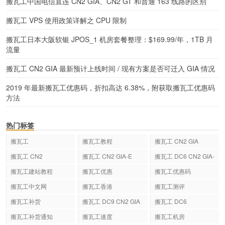
搬瓦工中国电信直连 CN2 GIA、CN2 GT 和普通 163 线路的区别
搬瓦工 VPS 使用政策详解之 CPU 限制
搬瓦工日本大阪软银 JPOS_1 机房套餐整理：$169.99/年，1TB 月
流量
搬瓦工 CN2 GIA 最新预计上线时间 / 现有方案是否可迁入 GIA 情况
2019 年最新搬瓦工优惠码，折扣高达 6.38%，附获取搬瓦工优惠码
方法
热门标签
搬瓦工
搬瓦工教程
搬瓦工 CN2 GIA
搬瓦工 CN2
搬瓦工 CN2 GIA-E
搬瓦工 DC6 CN2 GIA-
E
搬瓦工建站教程
搬瓦工优惠
搬瓦工优惠码
搬瓦工中文网
搬瓦工香港
搬瓦工测评
搬瓦工补货
搬瓦工 DC9 CN2 GIA
搬瓦工 DC6
搬瓦工补货通知
搬瓦工速度
搬瓦工机房