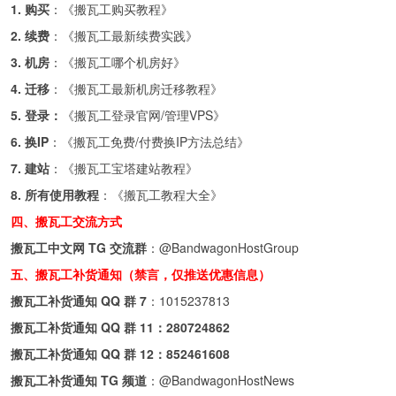
1. 购买
：《
搬瓦工购买教程
》
2. 续费
：《
搬瓦工最新续费实践
》
3. 机房
：《
搬瓦工哪个机房好
》
4. 迁移
：《
搬瓦工最新机房迁移教程
》
5. 登录：
《
搬瓦工登录官网/管理VPS
》
6. 换IP
：《
搬瓦工免费/付费换IP方法总结
》
7. 建站
：《
搬瓦工宝塔建站教程
》
8. 所有使用教程
：《
搬瓦工教程大全
》
四、搬瓦工交流方式
搬瓦工中文网 TG 交流群
：
@BandwagonHostGroup
五、搬瓦工补货通知（禁言，仅推送优惠信息）
搬瓦工补货通知 QQ 群 7
：
1015237813
搬瓦工补货通知 QQ 群 11：
280724862
搬瓦工补货通知 QQ 群 12：
852461608
搬瓦工补货通知 TG 频道
：
@BandwagonHostNews