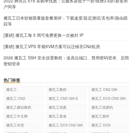
2022 腾讯云 618 采购季优惠：云服务器低于一折/续费3.6折/新老用
户同享
搬瓦工日本软银限量版套餐测评：下载速度/延迟测试/丢包率/路由跟
踪等
[重磅] 搬瓦工每 5 周可免费更换一次被封 IP
[重磅] 搬瓦工VPS 常规KVM方案可以迁移至CN2机房
2026 搬瓦工 SSH 安全设置教程：改高位端口、禁用密码登录、启用
密钥登录
热门标签
搬瓦工
搬瓦工教程
搬瓦工 CN2 GIA
搬瓦工 CN2
搬瓦工 CN2 GIA-E
搬瓦工 DC6 CN2 GIA-
E
搬瓦工建站教程
搬瓦工优惠
搬瓦工优惠码
搬瓦工中文网
搬瓦工香港
搬瓦工测评
搬瓦工补货
搬瓦工 DC9 CN2 GIA
搬瓦工 DC6