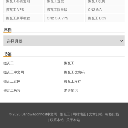
搬瓦工补货通知
搬瓦工速度
搬瓦工机房
搬瓦工 VPS
搬瓦工限量版
CN2 GIA
搬瓦工新手教程
CN2 GIA VPS
搬瓦工 DC9
归档
书签
搬瓦工
搬瓦工
搬瓦工中文网
搬瓦工优惠码
搬瓦工官网
搬瓦工库存
搬瓦工教程
老唐笔记
© 2026
Bandwagonhost中文网
搬瓦工
|
网站地图
|
文章归档
|
标签归档
|
联系本站
|
关于本站