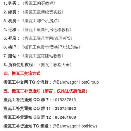
1. 购买
：《
搬瓦工购买教程
》
2. 续费
：《
搬瓦工最新续费实践
》
3. 机房
：《
搬瓦工哪个机房好
》
4. 迁移
：《
搬瓦工最新机房迁移教程
》
5. 登录：
《
搬瓦工登录官网/管理VPS
》
6. 换IP
：《
搬瓦工免费/付费换IP方法总结
》
7. 建站
：《
搬瓦工宝塔建站教程
》
8. 所有使用教程
：《
搬瓦工教程大全
》
四、搬瓦工交流方式
搬瓦工中文网 TG 交流群
：
@BandwagonHostGroup
五、搬瓦工补货通知（禁言，仅推送优惠信息）
搬瓦工补货通知 QQ 群 7
：
1015237813
搬瓦工补货通知 QQ 群 11：
280724862
搬瓦工补货通知 QQ 群 12：
852461608
搬瓦工补货通知 TG 频道
：
@BandwagonHostNews