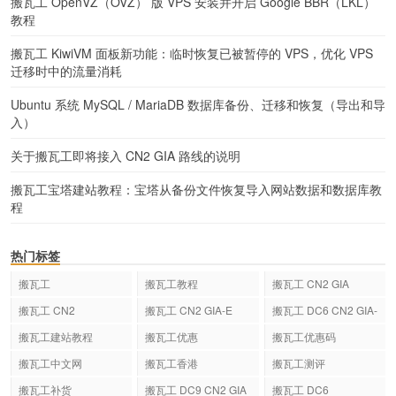
搬瓦工 OpenVZ（OVZ） 版 VPS 安装并开启 Google BBR（LKL）
教程
搬瓦工 KiwiVM 面板新功能：临时恢复已被暂停的 VPS，优化 VPS
迁移时中的流量消耗
Ubuntu 系统 MySQL / MariaDB 数据库备份、迁移和恢复（导出和导
入）
关于搬瓦工即将接入 CN2 GIA 路线的说明
搬瓦工宝塔建站教程：宝塔从备份文件恢复导入网站数据和数据库教
程
热门标签
搬瓦工
搬瓦工教程
搬瓦工 CN2 GIA
搬瓦工 CN2
搬瓦工 CN2 GIA-E
搬瓦工 DC6 CN2 GIA-
E
搬瓦工建站教程
搬瓦工优惠
搬瓦工优惠码
搬瓦工中文网
搬瓦工香港
搬瓦工测评
搬瓦工补货
搬瓦工 DC9 CN2 GIA
搬瓦工 DC6