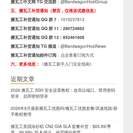
搬瓦工中文网 TG 交流群
：
@BandwagonHostGroup
五、搬瓦工补货通知（禁言，仅推送优惠信息）
搬瓦工补货通知 QQ 群 7
：
1015237813
搬瓦工补货通知 QQ 群 11：
280724862
搬瓦工补货通知 QQ 群 12：
852461608
搬瓦工补货通知 TG 频道
：
@BandwagonHostNews
搬瓦工补货通知邮件订阅
：
点击查看订阅方式
六、更多信息：
《搬瓦工新手入门完全指南》
近期文章
2026 搬瓦工 SSH 安全设置教程：改高位端口、禁用密码
登录、启用密钥登录
2026年8月最新搬瓦工优惠码/搬瓦工优惠套餐/高速线路/新
手教程整理
搬瓦工美国洛杉矶 CN2 GIA SLA 套餐补货：$65.89/季
度，99.99% SLA 保证，外贸建站推荐