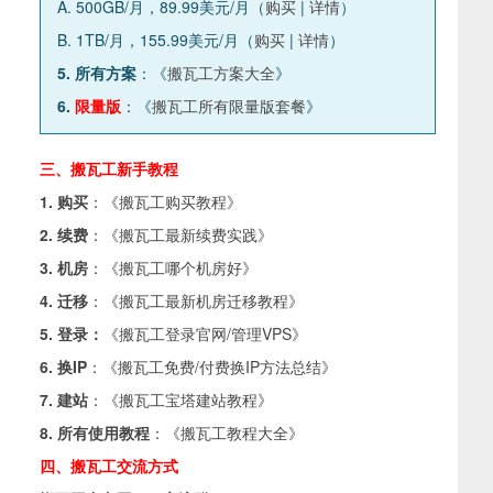
A. 500GB/月，89.99美元/月（
购买
|
详情
）
B. 1TB/月，155.99美元/月（
购买
|
详情
）
5. 所有方案
：《
搬瓦工方案大全
》
6.
限量版
：《
搬瓦工所有限量版套餐
》
三、搬瓦工新手教程
1. 购买
：《
搬瓦工购买教程
》
2. 续费
：《
搬瓦工最新续费实践
》
3. 机房
：《
搬瓦工哪个机房好
》
4. 迁移
：《
搬瓦工最新机房迁移教程
》
5. 登录：
《
搬瓦工登录官网/管理VPS
》
6. 换IP
：《
搬瓦工免费/付费换IP方法总结
》
7. 建站
：《
搬瓦工宝塔建站教程
》
8. 所有使用教程
：《
搬瓦工教程大全
》
四、搬瓦工交流方式