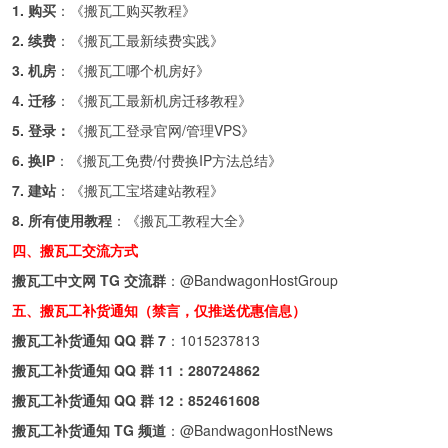
1. 购买
：《
搬瓦工购买教程
》
2. 续费
：《
搬瓦工最新续费实践
》
3. 机房
：《
搬瓦工哪个机房好
》
4. 迁移
：《
搬瓦工最新机房迁移教程
》
5. 登录：
《
搬瓦工登录官网/管理VPS
》
6. 换IP
：《
搬瓦工免费/付费换IP方法总结
》
7. 建站
：《
搬瓦工宝塔建站教程
》
8. 所有使用教程
：《
搬瓦工教程大全
》
四、搬瓦工交流方式
搬瓦工中文网 TG 交流群
：
@BandwagonHostGroup
五、搬瓦工补货通知（禁言，仅推送优惠信息）
搬瓦工补货通知 QQ 群 7
：
1015237813
搬瓦工补货通知 QQ 群 11：
280724862
搬瓦工补货通知 QQ 群 12：
852461608
搬瓦工补货通知 TG 频道
：
@BandwagonHostNews