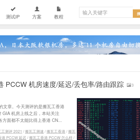
测试IP
方案
教程
港 PCCW 机房速度/延迟/丢包率/路由跟踪
3
的文章。今天测评的是搬瓦工香港
 GIA 机房上线之后，本站关注
方面都不太能比得上香港 CN...
工测评 2021
/
搬瓦工测速
/
搬瓦工香港
/
搬瓦
港 PCCW 延迟
/
搬瓦工香港 PCCW 怎么样
/