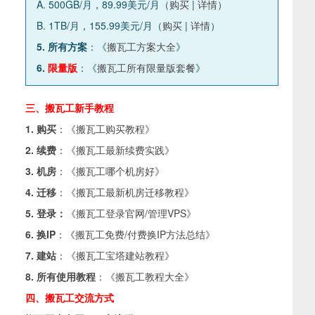
A. 500GB/月，89.99美元/月（
购买
|
详情
）
B. 1TB/月，155.99美元/月（
购买
|
详情
）
5. 所有方案
：《
搬瓦工方案大全
》
6.
限量版
：《
搬瓦工所有限量版套餐
》
三、搬瓦工新手教程
1. 购买
：《
搬瓦工购买教程
》
2. 续费
：《
搬瓦工最新续费实践
》
3. 机房
：《
搬瓦工哪个机房好
》
4. 迁移
：《
搬瓦工最新机房迁移教程
》
5. 登录：
《
搬瓦工登录官网/管理VPS
》
6. 换IP
：《
搬瓦工免费/付费换IP方法总结
》
7. 建站
：《
搬瓦工宝塔建站教程
》
8. 所有使用教程
：《
搬瓦工教程大全
》
四、搬瓦工交流方式