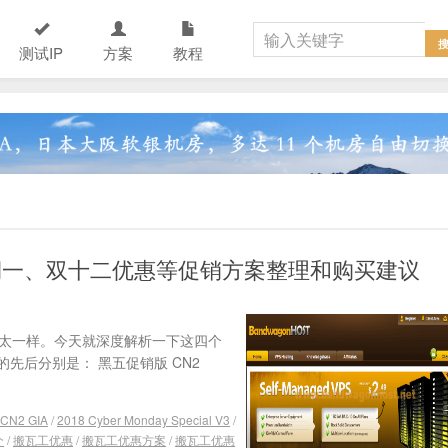
测试IP
方案
教程
期一、双十二优惠等促销方案整理和购买建议
不太一样。今天就深度解析一下这四个
先后分别是： 黑五促销版 CN2
3 CN2 GIA
/
2018 Cyber Monday Special V3
/
个
/
搬瓦工优惠
/
搬瓦工优惠方案
/
搬瓦工优惠