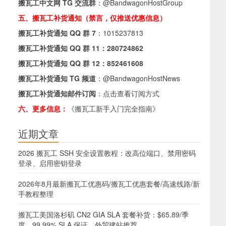
搬瓦工中文网 TG 交流群
：
@BandwagonHostGroup
五、搬瓦工补货通知（禁言，仅推送优惠信息）
搬瓦工补货通知 QQ 群 7
：
1015237813
搬瓦工补货通知 QQ 群 11：
280724862
搬瓦工补货通知 QQ 群 12：
852461608
搬瓦工补货通知 TG 频道
：
@BandwagonHostNews
搬瓦工补货通知邮件订阅
：
点击查看订阅方式
六、更多信息：
《搬瓦工新手入门完全指南》
近期文章
2026 搬瓦工 SSH 安全设置教程：改高位端口、禁用密码
登录、启用密钥登录
2026年8月最新搬瓦工优惠码/搬瓦工优惠套餐/高速线路/新
手教程整理
搬瓦工美国洛杉矶 CN2 GIA SLA 套餐补货：$65.89/季
度，99.99% SLA 保证，外贸建站推荐