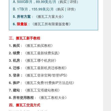
A. 500GB/月，89.99美元/月（
购买
|
详情
）
B. 1TB/月，155.99美元/月（
购买
|
详情
）
5. 所有方案
：《
搬瓦工方案大全
》
6.
限量版
：《
搬瓦工所有限量版套餐
》
三、搬瓦工新手教程
1. 购买
：《
搬瓦工购买教程
》
2. 续费
：《
搬瓦工最新续费实践
》
3. 机房
：《
搬瓦工哪个机房好
》
4. 迁移
：《
搬瓦工最新机房迁移教程
》
5. 登录：
《
搬瓦工登录官网/管理VPS
》
6. 换IP
：《
搬瓦工免费/付费换IP方法总结
》
7. 建站
：《
搬瓦工宝塔建站教程
》
8. 所有使用教程
：《
搬瓦工教程大全
》
四、搬瓦工交流方式