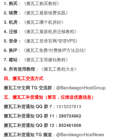
1. 购买
：《
搬瓦工购买教程
》
2. 续费
：《
搬瓦工最新续费实践
》
3. 机房
：《
搬瓦工哪个机房好
》
4. 迁移
：《
搬瓦工最新机房迁移教程
》
5. 登录：
《
搬瓦工登录官网/管理VPS
》
6. 换IP
：《
搬瓦工免费/付费换IP方法总结
》
7. 建站
：《
搬瓦工宝塔建站教程
》
8. 所有使用教程
：《
搬瓦工教程大全
》
四、搬瓦工交流方式
搬瓦工中文网 TG 交流群
：
@BandwagonHostGroup
五、搬瓦工补货通知（禁言，仅推送优惠信息）
搬瓦工补货通知 QQ 群 7
：
1015237813
搬瓦工补货通知 QQ 群 11：
280724862
搬瓦工补货通知 QQ 群 12：
852461608
搬瓦工补货通知 TG 频道
：
@BandwagonHostNews