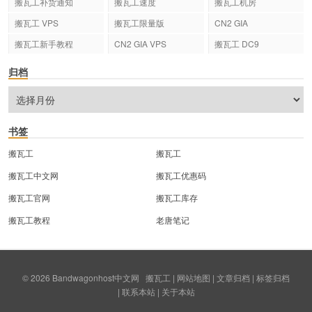
搬瓦工补货通知
搬瓦工速度
搬瓦工机房
搬瓦工 VPS
搬瓦工限量版
CN2 GIA
搬瓦工新手教程
CN2 GIA VPS
搬瓦工 DC9
归档
书签
搬瓦工
搬瓦工
搬瓦工中文网
搬瓦工优惠码
搬瓦工官网
搬瓦工库存
搬瓦工教程
老唐笔记
© 2026
Bandwagonhost中文网
搬瓦工
|
网站地图
|
文章归档
|
标签归档
|
联系本站
|
关于本站