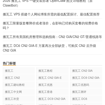
2026 搬瓦工 VPS 一键安装部署 OpenClaw 图文详细教程（原
Clawdbot）
搬瓦工 VPS 搭建个人网站博客所需的最低配置探讨、最佳配置推荐
搬瓦工限量版套餐降价或者涨价，会影响已经购买套餐的续费价格
吗？
搬瓦工所有美国机房整理和选购指南：CN2 GIA/CN2 GT/普通线路等
搬瓦工 DC6 CN2 GIA-E 方案再次全部缺货，可购买 CN2 后升级
CN2 GIA
热门标签
搬瓦工
搬瓦工教程
搬瓦工 CN2 GIA
搬瓦工 CN2
搬瓦工 CN2 GIA-E
搬瓦工 DC6 CN2 GIA-
E
搬瓦工建站教程
搬瓦工优惠
搬瓦工优惠码
搬瓦工中文网
搬瓦工香港
搬瓦工测评
搬瓦工补货
搬瓦工 DC9 CN2 GIA
搬瓦工 DC6