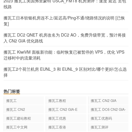
2023 搬瓦工美国弗里蒙特 USCA_FMT8 机房测评：速度 延迟 丢包
线路
搬瓦工日本软银机房连不上/延迟高/Ping不通/绕路情况的说明 [已恢
复]
搬瓦工 DC2 QNET 机房改名为 DC2 AO，免费升级带宽，预计将接
入 CN2 GIA 优化路线
搬瓦工 KiwiVM 面板新功能：临时恢复已被暂停的 VPS，优化 VPS
迁移时中的流量消耗
搬瓦工2个荷兰机房 EUNL_3 和 EUNL_9 区别对比/哪个更好/怎么选
择
热门标签
搬瓦工
搬瓦工教程
搬瓦工 CN2 GIA
搬瓦工 CN2
搬瓦工 CN2 GIA-E
搬瓦工 DC6 CN2 GIA-
E
搬瓦工建站教程
搬瓦工优惠
搬瓦工优惠码
搬瓦工中文网
搬瓦工香港
搬瓦工测评