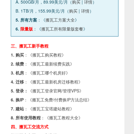
A. 500GB/月，89.99美元/月（
购买
|
详情
）
B. 1TB/月，155.99美元/月（
购买
|
详情
）
5. 所有方案
：《
搬瓦工方案大全
》
6.
限量版
：《
搬瓦工所有限量版套餐
》
三、搬瓦工新手教程
1. 购买
：《
搬瓦工购买教程
》
2. 续费
：《
搬瓦工最新续费实践
》
3. 机房
：《
搬瓦工哪个机房好
》
4. 迁移
：《
搬瓦工最新机房迁移教程
》
5. 登录：
《
搬瓦工登录官网/管理VPS
》
6. 换IP
：《
搬瓦工免费/付费换IP方法总结
》
7. 建站
：《
搬瓦工宝塔建站教程
》
8. 所有使用教程
：《
搬瓦工教程大全
》
四、搬瓦工交流方式