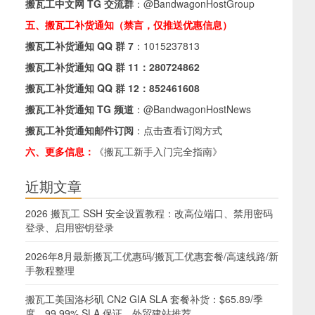
搬瓦工中文网 TG 交流群
：
@BandwagonHostGroup
五、搬瓦工补货通知（禁言，仅推送优惠信息）
搬瓦工补货通知 QQ 群 7
：
1015237813
搬瓦工补货通知 QQ 群 11：
280724862
搬瓦工补货通知 QQ 群 12：
852461608
搬瓦工补货通知 TG 频道
：
@BandwagonHostNews
搬瓦工补货通知邮件订阅
：
点击查看订阅方式
六、更多信息：
《搬瓦工新手入门完全指南》
近期文章
2026 搬瓦工 SSH 安全设置教程：改高位端口、禁用密码
登录、启用密钥登录
2026年8月最新搬瓦工优惠码/搬瓦工优惠套餐/高速线路/新
手教程整理
搬瓦工美国洛杉矶 CN2 GIA SLA 套餐补货：$65.89/季
度，99.99% SLA 保证，外贸建站推荐