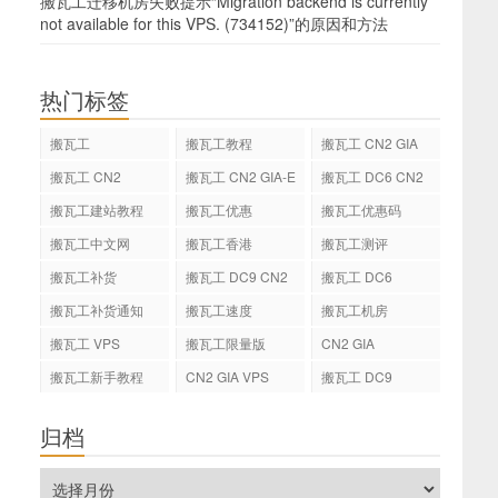
搬瓦工迁移机房失败提示“Migration backend is currently
not available for this VPS. (734152)”的原因和方法
热门标签
搬瓦工
搬瓦工教程
搬瓦工 CN2 GIA
搬瓦工 CN2
搬瓦工 CN2 GIA-E
搬瓦工 DC6 CN2
GIA-E
搬瓦工建站教程
搬瓦工优惠
搬瓦工优惠码
搬瓦工中文网
搬瓦工香港
搬瓦工测评
搬瓦工补货
搬瓦工 DC9 CN2
搬瓦工 DC6
GIA
搬瓦工补货通知
搬瓦工速度
搬瓦工机房
搬瓦工 VPS
搬瓦工限量版
CN2 GIA
搬瓦工新手教程
CN2 GIA VPS
搬瓦工 DC9
归档