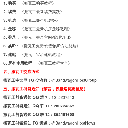
1. 购买
：《
搬瓦工购买教程
》
2. 续费
：《
搬瓦工最新续费实践
》
3. 机房
：《
搬瓦工哪个机房好
》
4. 迁移
：《
搬瓦工最新机房迁移教程
》
5. 登录：
《
搬瓦工登录官网/管理VPS
》
6. 换IP
：《
搬瓦工免费/付费换IP方法总结
》
7. 建站
：《
搬瓦工宝塔建站教程
》
8. 所有使用教程
：《
搬瓦工教程大全
》
四、搬瓦工交流方式
搬瓦工中文网 TG 交流群
：
@BandwagonHostGroup
五、搬瓦工补货通知（禁言，仅推送优惠信息）
搬瓦工补货通知 QQ 群 7
：
1015237813
搬瓦工补货通知 QQ 群 11：
280724862
搬瓦工补货通知 QQ 群 12：
852461608
搬瓦工补货通知 TG 频道
：
@BandwagonHostNews