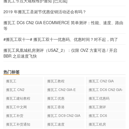
搬瓦工节点大规模维护通知 [已完成]
2019 年搬瓦工圣诞节优惠促销活动还会有吗？
搬瓦工 DC6 CN2 GIA ECOMMERCE 简单测评：性能、速度、路由
等
#搬瓦工双十一# 搬瓦工双十一优惠码、优惠时间？对不起，鸽了
搬瓦工凤凰城机房测评（USAZ_2）：仅限 OVZ 方案可选 / 开启
BBR 之后速度飞快
热门标签
搬瓦工
搬瓦工教程
搬瓦工 CN2 GIA
搬瓦工 CN2
搬瓦工 CN2 GIA-E
搬瓦工 DC6 CN2 GIA-
E
搬瓦工建站教程
搬瓦工优惠
搬瓦工优惠码
搬瓦工中文网
搬瓦工香港
搬瓦工测评
搬瓦工补货
搬瓦工 DC9 CN2 GIA
搬瓦工 DC6
搬瓦工补货通知
搬瓦工速度
搬瓦工机房