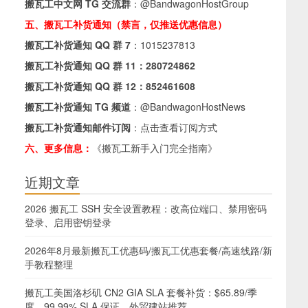
搬瓦工中文网 TG 交流群
：
@BandwagonHostGroup
五、搬瓦工补货通知（禁言，仅推送优惠信息）
搬瓦工补货通知 QQ 群 7
：
1015237813
搬瓦工补货通知 QQ 群 11：
280724862
搬瓦工补货通知 QQ 群 12：
852461608
搬瓦工补货通知 TG 频道
：
@BandwagonHostNews
搬瓦工补货通知邮件订阅
：
点击查看订阅方式
六、更多信息：
《搬瓦工新手入门完全指南》
近期文章
2026 搬瓦工 SSH 安全设置教程：改高位端口、禁用密码
登录、启用密钥登录
2026年8月最新搬瓦工优惠码/搬瓦工优惠套餐/高速线路/新
手教程整理
搬瓦工美国洛杉矶 CN2 GIA SLA 套餐补货：$65.89/季
度，99.99% SLA 保证，外贸建站推荐