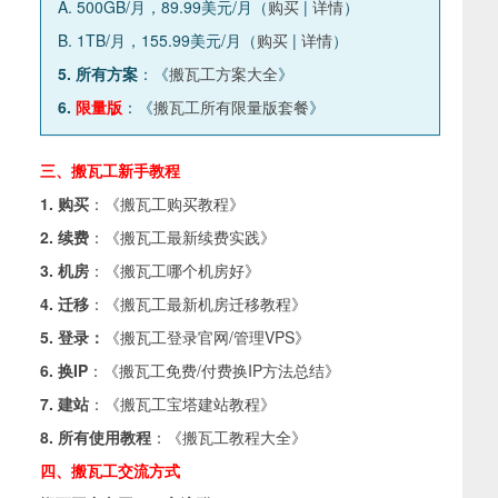
A. 500GB/月，89.99美元/月（
购买
|
详情
）
B. 1TB/月，155.99美元/月（
购买
|
详情
）
5. 所有方案
：《
搬瓦工方案大全
》
6.
限量版
：《
搬瓦工所有限量版套餐
》
三、搬瓦工新手教程
1. 购买
：《
搬瓦工购买教程
》
2. 续费
：《
搬瓦工最新续费实践
》
3. 机房
：《
搬瓦工哪个机房好
》
4. 迁移
：《
搬瓦工最新机房迁移教程
》
5. 登录：
《
搬瓦工登录官网/管理VPS
》
6. 换IP
：《
搬瓦工免费/付费换IP方法总结
》
7. 建站
：《
搬瓦工宝塔建站教程
》
8. 所有使用教程
：《
搬瓦工教程大全
》
四、搬瓦工交流方式