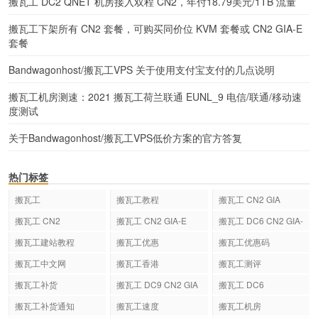
搬瓦工 DC2 QNET 机房接入双程 CN2，年付18.79美元/1TB 流量
搬瓦工下架所有 CN2 套餐，可购买同价位 KVM 套餐或 CN2 GIA-E
套餐
Bandwagonhost/搬瓦工VPS 关于使用支付宝支付的几点说明
搬瓦工机房测速：2021 搬瓦工荷兰联通 EUNL_9 电信/联通/移动速
度测试
关于Bandwagonhost/搬瓦工VPS低价方案的官方答复
热门标签
搬瓦工
搬瓦工教程
搬瓦工 CN2 GIA
搬瓦工 CN2
搬瓦工 CN2 GIA-E
搬瓦工 DC6 CN2 GIA-
E
搬瓦工建站教程
搬瓦工优惠
搬瓦工优惠码
搬瓦工中文网
搬瓦工香港
搬瓦工测评
搬瓦工补货
搬瓦工 DC9 CN2 GIA
搬瓦工 DC6
搬瓦工补货通知
搬瓦工速度
搬瓦工机房