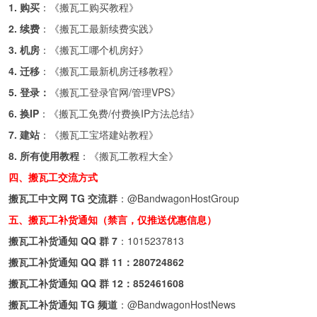
1. 购买
：《
搬瓦工购买教程
》
2. 续费
：《
搬瓦工最新续费实践
》
3. 机房
：《
搬瓦工哪个机房好
》
4. 迁移
：《
搬瓦工最新机房迁移教程
》
5. 登录：
《
搬瓦工登录官网/管理VPS
》
6. 换IP
：《
搬瓦工免费/付费换IP方法总结
》
7. 建站
：《
搬瓦工宝塔建站教程
》
8. 所有使用教程
：《
搬瓦工教程大全
》
四、搬瓦工交流方式
搬瓦工中文网 TG 交流群
：
@BandwagonHostGroup
五、搬瓦工补货通知（禁言，仅推送优惠信息）
搬瓦工补货通知 QQ 群 7
：
1015237813
搬瓦工补货通知 QQ 群 11：
280724862
搬瓦工补货通知 QQ 群 12：
852461608
搬瓦工补货通知 TG 频道
：
@BandwagonHostNews