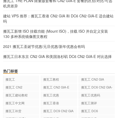
搬瓦工 THE PLAN 限量版套餐和 CN2 GIA-E 套餐的区别/对比/可选
机房差异
建站 VPS 推荐：搬瓦工香港 CN2 GIA 和 DC6 CN2 GIA-E 适合建站
吗
搬瓦工新增 ISO 挂载功能 (Mount ISO)，挂载 ISO 并自定义安装
130 多种系统镜像图文教程
2021 搬瓦工圣诞节优惠/元旦优惠/新年优惠会有吗
搬瓦工日本东京 CN2 GIA 和美国洛杉矶 DC6 CN2 GIA-E 对比选择
热门标签
搬瓦工
搬瓦工教程
搬瓦工 CN2 GIA
搬瓦工 CN2
搬瓦工 CN2 GIA-E
搬瓦工 DC6 CN2 GIA-
E
搬瓦工建站教程
搬瓦工优惠
搬瓦工优惠码
搬瓦工中文网
搬瓦工香港
搬瓦工测评
搬瓦工补货
搬瓦工 DC9 CN2 GIA
搬瓦工 DC6