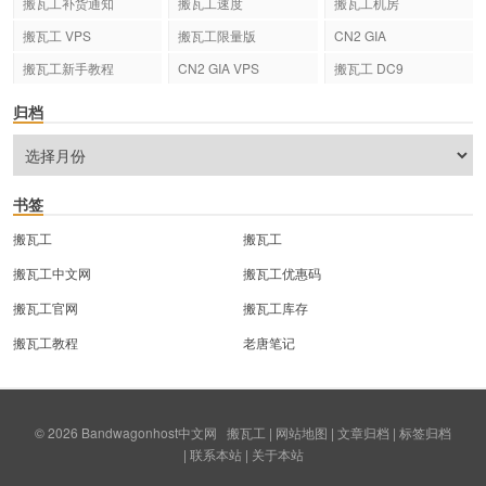
搬瓦工补货通知
搬瓦工速度
搬瓦工机房
搬瓦工 VPS
搬瓦工限量版
CN2 GIA
搬瓦工新手教程
CN2 GIA VPS
搬瓦工 DC9
归档
书签
搬瓦工
搬瓦工
搬瓦工中文网
搬瓦工优惠码
搬瓦工官网
搬瓦工库存
搬瓦工教程
老唐笔记
© 2026
Bandwagonhost中文网
搬瓦工
|
网站地图
|
文章归档
|
标签归档
|
联系本站
|
关于本站