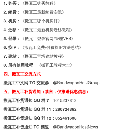
1. 购买
：《
搬瓦工购买教程
》
2. 续费
：《
搬瓦工最新续费实践
》
3. 机房
：《
搬瓦工哪个机房好
》
4. 迁移
：《
搬瓦工最新机房迁移教程
》
5. 登录：
《
搬瓦工登录官网/管理VPS
》
6. 换IP
：《
搬瓦工免费/付费换IP方法总结
》
7. 建站
：《
搬瓦工宝塔建站教程
》
8. 所有使用教程
：《
搬瓦工教程大全
》
四、搬瓦工交流方式
搬瓦工中文网 TG 交流群
：
@BandwagonHostGroup
五、搬瓦工补货通知（禁言，仅推送优惠信息）
搬瓦工补货通知 QQ 群 7
：
1015237813
搬瓦工补货通知 QQ 群 11：
280724862
搬瓦工补货通知 QQ 群 12：
852461608
搬瓦工补货通知 TG 频道
：
@BandwagonHostNews