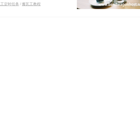
瓦工定时任务
/
搬瓦工教程