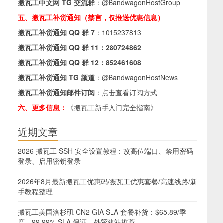
搬瓦工中文网 TG 交流群
：
@BandwagonHostGroup
五、搬瓦工补货通知（禁言，仅推送优惠信息）
搬瓦工补货通知 QQ 群 7
：
1015237813
搬瓦工补货通知 QQ 群 11：
280724862
搬瓦工补货通知 QQ 群 12：
852461608
搬瓦工补货通知 TG 频道
：
@BandwagonHostNews
搬瓦工补货通知邮件订阅
：
点击查看订阅方式
六、更多信息：
《搬瓦工新手入门完全指南》
近期文章
2026 搬瓦工 SSH 安全设置教程：改高位端口、禁用密码
登录、启用密钥登录
2026年8月最新搬瓦工优惠码/搬瓦工优惠套餐/高速线路/新
手教程整理
搬瓦工美国洛杉矶 CN2 GIA SLA 套餐补货：$65.89/季
度，99.99% SLA 保证，外贸建站推荐