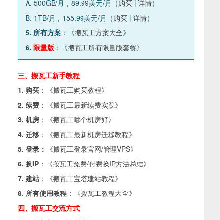
A. 500GB/月，89.99美元/月（
购买
|
详情
）
B. 1TB/月，155.99美元/月（
购买
|
详情
）
5. 所有方案
：《
搬瓦工方案大全
》
6.
限量版
：《
搬瓦工所有限量版套餐
》
三、搬瓦工新手教程
1. 购买
：《
搬瓦工购买教程
》
2. 续费
：《
搬瓦工最新续费实践
》
3. 机房
：《
搬瓦工哪个机房好
》
4. 迁移
：《
搬瓦工最新机房迁移教程
》
5. 登录：
《
搬瓦工登录官网/管理VPS
》
6. 换IP
：《
搬瓦工免费/付费换IP方法总结
》
7. 建站
：《
搬瓦工宝塔建站教程
》
8. 所有使用教程
：《
搬瓦工教程大全
》
四、搬瓦工交流方式