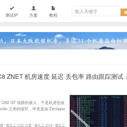
测试IP
方案
教程
C8 ZNET 机房速度 延迟 丢包率 路由跟踪测试
了 CN2 GT 线路的接入，于是机房也改
works 之类的缩写，毕竟是由 Zenlayer
套餐
/
搬瓦工 CN2 方案
/
搬瓦工 DC8
/
搬瓦工