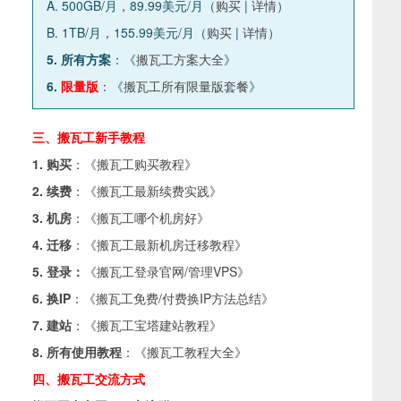
A. 500GB/月，89.99美元/月（
购买
|
详情
）
B. 1TB/月，155.99美元/月（
购买
|
详情
）
5. 所有方案
：《
搬瓦工方案大全
》
6.
限量版
：《
搬瓦工所有限量版套餐
》
三、搬瓦工新手教程
1. 购买
：《
搬瓦工购买教程
》
2. 续费
：《
搬瓦工最新续费实践
》
3. 机房
：《
搬瓦工哪个机房好
》
4. 迁移
：《
搬瓦工最新机房迁移教程
》
5. 登录：
《
搬瓦工登录官网/管理VPS
》
6. 换IP
：《
搬瓦工免费/付费换IP方法总结
》
7. 建站
：《
搬瓦工宝塔建站教程
》
8. 所有使用教程
：《
搬瓦工教程大全
》
四、搬瓦工交流方式