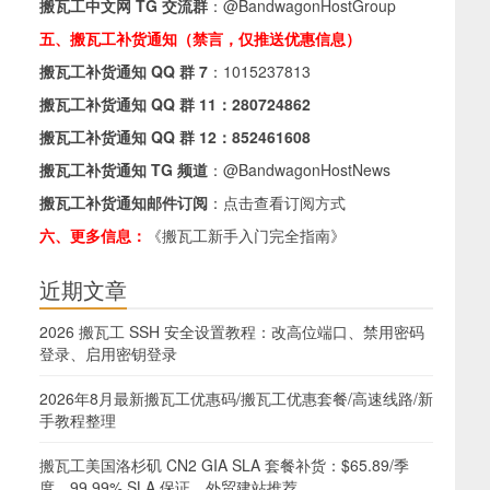
搬瓦工中文网 TG 交流群
：
@BandwagonHostGroup
五、搬瓦工补货通知（禁言，仅推送优惠信息）
搬瓦工补货通知 QQ 群 7
：
1015237813
搬瓦工补货通知 QQ 群 11：
280724862
搬瓦工补货通知 QQ 群 12：
852461608
搬瓦工补货通知 TG 频道
：
@BandwagonHostNews
搬瓦工补货通知邮件订阅
：
点击查看订阅方式
六、更多信息：
《搬瓦工新手入门完全指南》
近期文章
2026 搬瓦工 SSH 安全设置教程：改高位端口、禁用密码
登录、启用密钥登录
2026年8月最新搬瓦工优惠码/搬瓦工优惠套餐/高速线路/新
手教程整理
搬瓦工美国洛杉矶 CN2 GIA SLA 套餐补货：$65.89/季
度，99.99% SLA 保证，外贸建站推荐