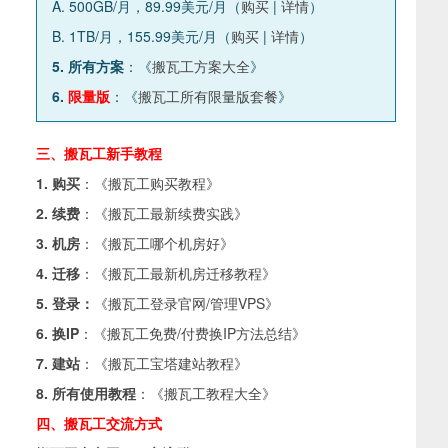
A. 500GB/月，89.99美元/月（
购买
|
详情
）
B. 1TB/月，155.99美元/月（
购买
|
详情
）
5. 所有方案
：《
搬瓦工方案大全
》
6.
限量版
：《
搬瓦工所有限量版套餐
》
三、搬瓦工新手教程
1. 购买
：《
搬瓦工购买教程
》
2. 续费
：《
搬瓦工最新续费实践
》
3. 机房
：《
搬瓦工哪个机房好
》
4. 迁移
：《
搬瓦工最新机房迁移教程
》
5. 登录：
《
搬瓦工登录官网/管理VPS
》
6. 换IP
：《
搬瓦工免费/付费换IP方法总结
》
7. 建站
：《
搬瓦工宝塔建站教程
》
8. 所有使用教程
：《
搬瓦工教程大全
》
四、搬瓦工交流方式