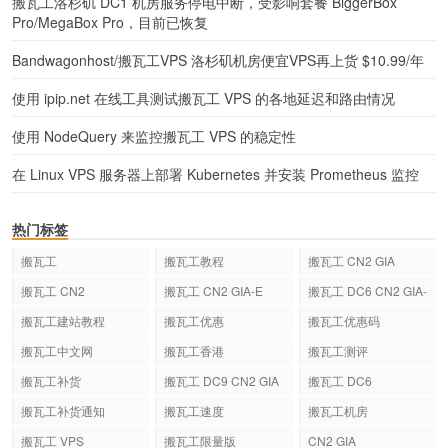
搬瓦工洛杉矶 DC1 机房服务停电中断，受影响套餐 BiggerBox
Pro/MegaBox Pro，目前已恢复
Bandwagonhost/搬瓦工VPS 洛杉矶机房便宜VPS再上货 $10.99/年
使用 ipip.net 在线工具测试搬瓦工 VPS 的各地延迟和路由情况
使用 NodeQuery 来监控搬瓦工 VPS 的稳定性
在 Linux VPS 服务器上部署 Kubernetes 并安装 Prometheus 监控
热门标签
搬瓦工
搬瓦工教程
搬瓦工 CN2 GIA
搬瓦工 CN2
搬瓦工 CN2 GIA-E
搬瓦工 DC6 CN2 GIA-
E
搬瓦工建站教程
搬瓦工优惠
搬瓦工优惠码
搬瓦工中文网
搬瓦工香港
搬瓦工测评
搬瓦工补货
搬瓦工 DC9 CN2 GIA
搬瓦工 DC6
搬瓦工补货通知
搬瓦工速度
搬瓦工机房
搬瓦工 VPS
搬瓦工限量版
CN2 GIA