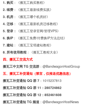
1. 购买
：《
搬瓦工购买教程
》
2. 续费
：《
搬瓦工最新续费实践
》
3. 机房
：《
搬瓦工哪个机房好
》
4. 迁移
：《
搬瓦工最新机房迁移教程
》
5. 登录：
《
搬瓦工登录官网/管理VPS
》
6. 换IP
：《
搬瓦工免费/付费换IP方法总结
》
7. 建站
：《
搬瓦工宝塔建站教程
》
8. 所有使用教程
：《
搬瓦工教程大全
》
四、搬瓦工交流方式
搬瓦工中文网 TG 交流群
：
@BandwagonHostGroup
五、搬瓦工补货通知（禁言，仅推送优惠信息）
搬瓦工补货通知 QQ 群 7
：
1015237813
搬瓦工补货通知 QQ 群 11：
280724862
搬瓦工补货通知 QQ 群 12：
852461608
搬瓦工补货通知 TG 频道
：
@BandwagonHostNews