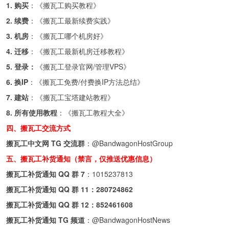
1. 购买
：《
搬瓦工购买教程
》
2. 续费
：《
搬瓦工最新续费实践
》
3. 机房
：《
搬瓦工哪个机房好
》
4. 迁移
：《
搬瓦工最新机房迁移教程
》
5. 登录：
《
搬瓦工登录官网/管理VPS
》
6. 换IP
：《
搬瓦工免费/付费换IP方法总结
》
7. 建站
：《
搬瓦工宝塔建站教程
》
8. 所有使用教程
：《
搬瓦工教程大全
》
四、搬瓦工交流方式
搬瓦工中文网 TG 交流群
：
@BandwagonHostGroup
五、搬瓦工补货通知（禁言，仅推送优惠信息）
搬瓦工补货通知 QQ 群 7
：
1015237813
搬瓦工补货通知 QQ 群 11：
280724862
搬瓦工补货通知 QQ 群 12：
852461608
搬瓦工补货通知 TG 频道
：
@BandwagonHostNews