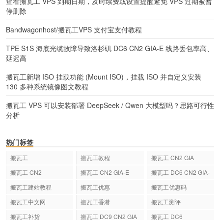
查看搬瓦工 VPS 到期日期，及时续费或设置提醒避免 VPS 过期被暂
停删除
Bandwagonhost/搬瓦工VPS 支付宝支付教程
TPE S1S 海底光缆故障导致洛杉矶 DC6 CN2 GIA-E 线路丢包率高、
延迟高
搬瓦工新增 ISO 挂载功能 (Mount ISO)，挂载 ISO 并自定义安装
130 多种系统镜像图文教程
搬瓦工 VPS 可以安装部署 DeepSeek / Qwen 大模型吗？思路可行性
分析
热门标签
搬瓦工
搬瓦工教程
搬瓦工 CN2 GIA
搬瓦工 CN2
搬瓦工 CN2 GIA-E
搬瓦工 DC6 CN2 GIA-
E
搬瓦工建站教程
搬瓦工优惠
搬瓦工优惠码
搬瓦工中文网
搬瓦工香港
搬瓦工测评
搬瓦工补货
搬瓦工 DC9 CN2 GIA
搬瓦工 DC6