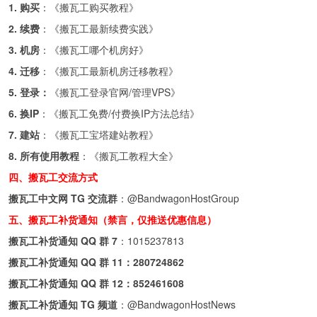
1. 购买
：《
搬瓦工购买教程
》
2. 续费
：《
搬瓦工最新续费实践
》
3. 机房
：《
搬瓦工哪个机房好
》
4. 迁移
：《
搬瓦工最新机房迁移教程
》
5. 登录：
《
搬瓦工登录官网/管理VPS
》
6. 换IP
：《
搬瓦工免费/付费换IP方法总结
》
7. 建站
：《
搬瓦工宝塔建站教程
》
8. 所有使用教程
：《
搬瓦工教程大全
》
四、搬瓦工交流方式
搬瓦工中文网 TG 交流群
：
@BandwagonHostGroup
五、搬瓦工补货通知（禁言，仅推送优惠信息）
搬瓦工补货通知 QQ 群 7
：
1015237813
搬瓦工补货通知 QQ 群 11：
280724862
搬瓦工补货通知 QQ 群 12：
852461608
搬瓦工补货通知 TG 频道
：
@BandwagonHostNews