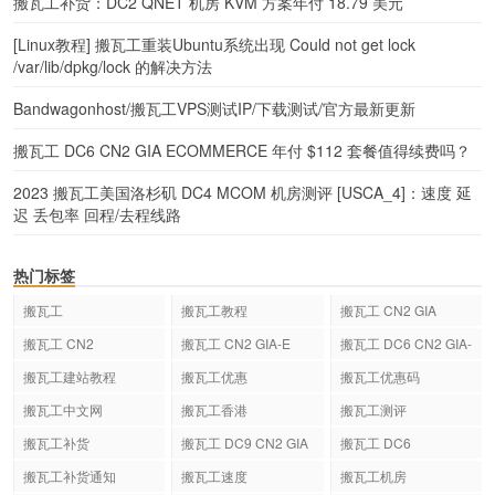
搬瓦工补货：DC2 QNET 机房 KVM 方案年付 18.79 美元
[Linux教程] 搬瓦工重装Ubuntu系统出现 Could not get lock
/var/lib/dpkg/lock 的解决方法
Bandwagonhost/搬瓦工VPS测试IP/下载测试/官方最新更新
搬瓦工 DC6 CN2 GIA ECOMMERCE 年付 $112 套餐值得续费吗？
2023 搬瓦工美国洛杉矶 DC4 MCOM 机房测评 [USCA_4]：速度 延
迟 丢包率 回程/去程线路
热门标签
搬瓦工
搬瓦工教程
搬瓦工 CN2 GIA
搬瓦工 CN2
搬瓦工 CN2 GIA-E
搬瓦工 DC6 CN2 GIA-
E
搬瓦工建站教程
搬瓦工优惠
搬瓦工优惠码
搬瓦工中文网
搬瓦工香港
搬瓦工测评
搬瓦工补货
搬瓦工 DC9 CN2 GIA
搬瓦工 DC6
搬瓦工补货通知
搬瓦工速度
搬瓦工机房