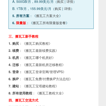
A. 500GB/月，89.99美元/月（
购买
|
详情
）
B. 1TB/月，155.99美元/月（
购买
|
详情
）
5. 所有方案
：《
搬瓦工方案大全
》
6.
限量版
：《
搬瓦工所有限量版套餐
》
三、搬瓦工新手教程
1. 购买
：《
搬瓦工购买教程
》
2. 续费
：《
搬瓦工最新续费实践
》
3. 机房
：《
搬瓦工哪个机房好
》
4. 迁移
：《
搬瓦工最新机房迁移教程
》
5. 登录：
《
搬瓦工登录官网/管理VPS
》
6. 换IP
：《
搬瓦工免费/付费换IP方法总结
》
7. 建站
：《
搬瓦工宝塔建站教程
》
8. 所有使用教程
：《
搬瓦工教程大全
》
四、搬瓦工交流方式