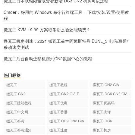
搬瓦工日本软银限量版套餐新增 DC3 CN2 机房可以迁移
Cmder：好用的 Windows 命令行终端工具 – 下载/安装/设置/使用教
程
搬瓦工 KVM 19.99 方案取消后是否还能续费？
搬瓦工机房测速：2021 搬瓦工荷兰阿姆斯特丹 EUNL_3 电信/联通/
移动速度测试
搬瓦工后台自助迁移机房到CN2数据中心的教程
热门标签
搬瓦工
搬瓦工教程
搬瓦工 CN2 GIA
搬瓦工 CN2
搬瓦工 CN2 GIA-E
搬瓦工 DC6 CN2 GIA-
E
搬瓦工建站教程
搬瓦工优惠
搬瓦工优惠码
搬瓦工中文网
搬瓦工香港
搬瓦工测评
搬瓦工补货
搬瓦工 DC9 CN2 GIA
搬瓦工 DC6
搬瓦工补货通知
搬瓦工速度
搬瓦工机房