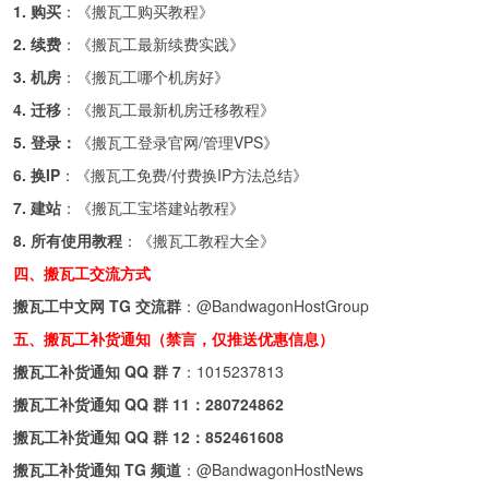
1. 购买
：《
搬瓦工购买教程
》
2. 续费
：《
搬瓦工最新续费实践
》
3. 机房
：《
搬瓦工哪个机房好
》
4. 迁移
：《
搬瓦工最新机房迁移教程
》
5. 登录：
《
搬瓦工登录官网/管理VPS
》
6. 换IP
：《
搬瓦工免费/付费换IP方法总结
》
7. 建站
：《
搬瓦工宝塔建站教程
》
8. 所有使用教程
：《
搬瓦工教程大全
》
四、搬瓦工交流方式
搬瓦工中文网 TG 交流群
：
@BandwagonHostGroup
五、搬瓦工补货通知（禁言，仅推送优惠信息）
搬瓦工补货通知 QQ 群 7
：
1015237813
搬瓦工补货通知 QQ 群 11：
280724862
搬瓦工补货通知 QQ 群 12：
852461608
搬瓦工补货通知 TG 频道
：
@BandwagonHostNews