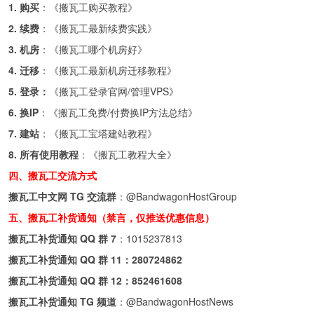
1. 购买
：《
搬瓦工购买教程
》
2. 续费
：《
搬瓦工最新续费实践
》
3. 机房
：《
搬瓦工哪个机房好
》
4. 迁移
：《
搬瓦工最新机房迁移教程
》
5. 登录：
《
搬瓦工登录官网/管理VPS
》
6. 换IP
：《
搬瓦工免费/付费换IP方法总结
》
7. 建站
：《
搬瓦工宝塔建站教程
》
8. 所有使用教程
：《
搬瓦工教程大全
》
四、搬瓦工交流方式
搬瓦工中文网 TG 交流群
：
@BandwagonHostGroup
五、搬瓦工补货通知（禁言，仅推送优惠信息）
搬瓦工补货通知 QQ 群 7
：
1015237813
搬瓦工补货通知 QQ 群 11：
280724862
搬瓦工补货通知 QQ 群 12：
852461608
搬瓦工补货通知 TG 频道
：
@BandwagonHostNews