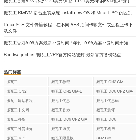
搬瓦工香港VPS 补货 9.39美元/月起 19.99美元/年的KVM也补货了！
搬瓦工 KiwiVM 后台重装系统 Install new OS 和 Mount ISO 的区别
Linux SCP 文件传输教程：在不同 VPS 之间传输文件或远程上传下
载文件
搬瓦工香港9.99方案最新补货时间 / 年付19.99方案补货时间未知
Bandwagonhost/搬瓦工VPS官方网站被封-最新官方备份站点
热门标签
搬瓦工
搬瓦工教程
搬瓦工 CN2 GIA
搬瓦工 CN2
搬瓦工 CN2 GIA-E
搬瓦工 DC6 CN2 GIA-
E
搬瓦工建站教程
搬瓦工优惠
搬瓦工优惠码
搬瓦工中文网
搬瓦工香港
搬瓦工测评
搬瓦工补货
搬瓦工 DC9 CN2 GIA
搬瓦工 DC6
搬瓦工补货通知
搬瓦工速度
搬瓦工机房
搬瓦工 VPS
搬瓦工限量版
CN2 GIA