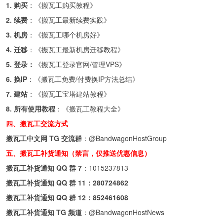
1. 购买
：《
搬瓦工购买教程
》
2. 续费
：《
搬瓦工最新续费实践
》
3. 机房
：《
搬瓦工哪个机房好
》
4. 迁移
：《
搬瓦工最新机房迁移教程
》
5. 登录：
《
搬瓦工登录官网/管理VPS
》
6. 换IP
：《
搬瓦工免费/付费换IP方法总结
》
7. 建站
：《
搬瓦工宝塔建站教程
》
8. 所有使用教程
：《
搬瓦工教程大全
》
四、搬瓦工交流方式
搬瓦工中文网 TG 交流群
：
@BandwagonHostGroup
五、搬瓦工补货通知（禁言，仅推送优惠信息）
搬瓦工补货通知 QQ 群 7
：
1015237813
搬瓦工补货通知 QQ 群 11：
280724862
搬瓦工补货通知 QQ 群 12：
852461608
搬瓦工补货通知 TG 频道
：
@BandwagonHostNews