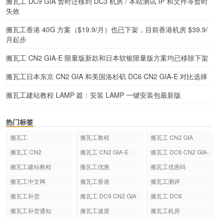
搬瓦工 DC9 GIA 暂时迁移到 DC3 机房 / 本站测试 IP 和文件等暂时
失效
搬瓦工香港 40G 方案（$19.9/月）也已下架，目前香港机房 $39.9/
月起步
搬瓦工 CN2 GIA-E 限量版新款和日本软银限量版方案均已移除下架
搬瓦工日本东京 CN2 GIA 和美国洛杉矶 DC6 CN2 GIA-E 对比选择
搬瓦工建站教程 LAMP 篇：安装 LAMP 一键安装包最新版
热门标签
搬瓦工
搬瓦工教程
搬瓦工 CN2 GIA
搬瓦工 CN2
搬瓦工 CN2 GIA-E
搬瓦工 DC6 CN2 GIA-
E
搬瓦工建站教程
搬瓦工优惠
搬瓦工优惠码
搬瓦工中文网
搬瓦工香港
搬瓦工测评
搬瓦工补货
搬瓦工 DC9 CN2 GIA
搬瓦工 DC6
搬瓦工补货通知
搬瓦工速度
搬瓦工机房