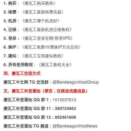
1. 购买
：《
搬瓦工购买教程
》
2. 续费
：《
搬瓦工最新续费实践
》
3. 机房
：《
搬瓦工哪个机房好
》
4. 迁移
：《
搬瓦工最新机房迁移教程
》
5. 登录：
《
搬瓦工登录官网/管理VPS
》
6. 换IP
：《
搬瓦工免费/付费换IP方法总结
》
7. 建站
：《
搬瓦工宝塔建站教程
》
8. 所有使用教程
：《
搬瓦工教程大全
》
四、搬瓦工交流方式
搬瓦工中文网 TG 交流群
：
@BandwagonHostGroup
五、搬瓦工补货通知（禁言，仅推送优惠信息）
搬瓦工补货通知 QQ 群 7
：
1015237813
搬瓦工补货通知 QQ 群 11：
280724862
搬瓦工补货通知 QQ 群 12：
852461608
搬瓦工补货通知 TG 频道
：
@BandwagonHostNews