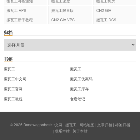
搬瓦工补货通知
搬瓦工速度
搬瓦工机房
搬瓦工 VPS
搬瓦工限量版
CN2 GIA
搬瓦工新手教程
CN2 GIA VPS
搬瓦工 DC9
归档
书签
搬瓦工
搬瓦工
搬瓦工中文网
搬瓦工优惠码
搬瓦工官网
搬瓦工库存
搬瓦工教程
老唐笔记
© 2026
Bandwagonhost中文网
搬瓦工
|
网站地图
|
文章归档
|
标签归档
|
联系本站
|
关于本站