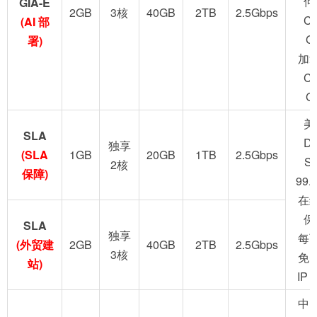
何
GIA-E
2GB
3核
40GB
2TB
2.5Gbps
C
(AI 部
G
署)
加
C
G
美
SLA
D
独享
(SLA
1GB
20GB
1TB
2.5Gbps
S
2核
保障)
99.
在
保
SLA
独享
每
(外贸建
2GB
40GB
2TB
2.5Gbps
3核
免
站)
IP
中