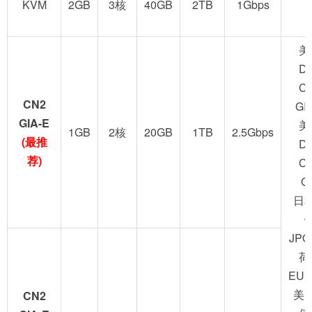
KVM
2GB
3核
40GB
2TB
1Gbps
美
D
C
CN2
GI
GIA-E
美
1GB
2核
20GB
1TB
2.5Gbps
(最推
D
荐)
C
G
日
JPO
荷
EUN
美
CN2