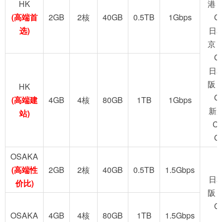
HK
港 
(高端首
2GB
2核
40GB
0.5TB
1Gbps
G
选)
日
京 
G
日
阪 
HK
G
(高端建
4GB
4核
80GB
1TB
1Gbps
新
站)
C
G
OSAKA
(高端性
2GB
2核
40GB
0.5TB
1.5Gbps
日
价比)
阪 
G
OSAKA
4GB
4核
80GB
1TB
1.5Gbps