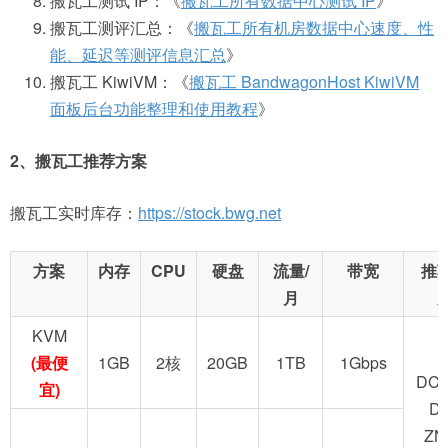
搬瓦工测试 IP：《
搬瓦工所有数据中心测试 IP
》
搬瓦工测评汇总：《
搬瓦工所有机房数据中心速度、性
能、延迟等测评信息汇总
》
搬瓦工 KiwiVM：《
搬瓦工 BandwagonHost KiwiVM
面板后台功能整理和使用教程
》
2、搬瓦工推荐方案
搬瓦工实时库存：
https://stock.bwg.net
方案
内存
CPU
硬盘
流量/
带宽
推
月
KVM
(最便
1GB
2核
20GB
1TB
1Gbps
DC2
宜)
D
ZN