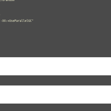
/urandom"



-XX:+UseParallelGC"
