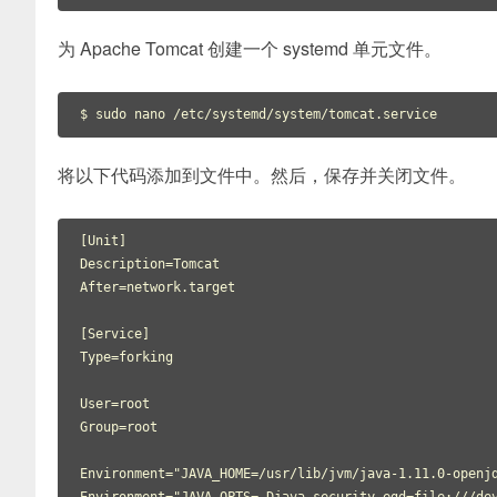
为 Apache Tomcat 创建一个 systemd 单元文件。
将以下代码添加到文件中。然后，保存并关闭文件。
[Unit]

Description=Tomcat

After=network.target

[Service]

Type=forking

User=root

Group=root

Environment="JAVA_HOME=/usr/lib/jvm/java-1.11.0-openjd