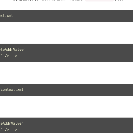
。
teAddrValve"

:1" /> -->
。
eAddrValve"

:1" /> -->