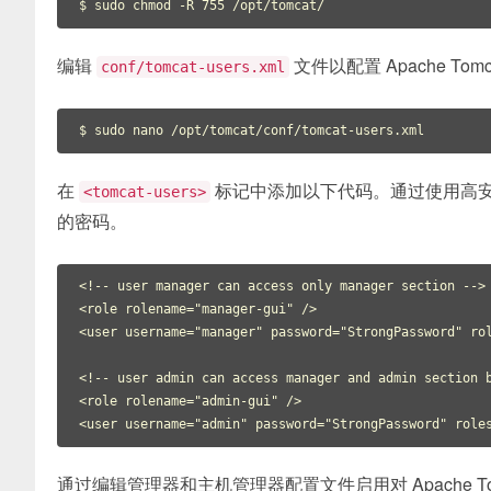
编辑
文件以配置 Apache To
conf/tomcat-users.xml
在
标记中添加以下代码。通过使用高
<tomcat-users>
的密码。
<!-- user manager can access only manager section -->

<role rolename="manager-gui" />

<user username="manager" password="StrongPassword" rol
<!-- user admin can access manager and admin section b
<role rolename="admin-gui" />

<user username="admin" password="StrongPassword" role
通过编辑管理器和主机管理器配置文件启用对 Apache 