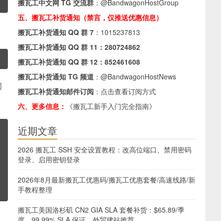
搬瓦工中文网 TG 交流群
：
@BandwagonHostGroup
五、搬瓦工补货通知（禁言，仅推送优惠信息）
搬瓦工补货通知 QQ 群 7
：
1015237813
搬瓦工补货通知 QQ 群 11：
280724862
搬瓦工补货通知 QQ 群 12：
852461608
搬瓦工补货通知 TG 频道
：
@BandwagonHostNews
问
搬瓦工补货通知邮件订阅
：
点击查看订阅方式
六、更多信息：
《搬瓦工新手入门完全指南》
近期文章
2026 搬瓦工 SSH 安全设置教程：改高位端口、禁用密码
登录、启用密钥登录
2026年8月最新搬瓦工优惠码/搬瓦工优惠套餐/高速线路/新
手教程整理
搬瓦工美国洛杉矶 CN2 GIA SLA 套餐补货：$65.89/季
度，99.99% SLA 保证，外贸建站推荐