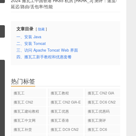
2024 搬瓦工中国香港 HK85 机房 [HKHK_3] 测评：速度/
延迟/路由/丢包率/性能
文章目录
隐藏
一、安装 Java
二、安装 Tomcat
三、访问 Apache Tomcat Web 界面
四、搬瓦工新手教程和优惠套餐
热门标签
搬瓦工
搬瓦工教程
搬瓦工 CN2 GIA
搬瓦工 CN2
搬瓦工 CN2 GIA-E
搬瓦工 DC6 CN2
GIA-E
搬瓦工建站教程
搬瓦工优惠
搬瓦工优惠码
搬瓦工中文网
搬瓦工香港
搬瓦工测评
搬瓦工补货
搬瓦工 DC9 CN2
搬瓦工 DC6
GIA