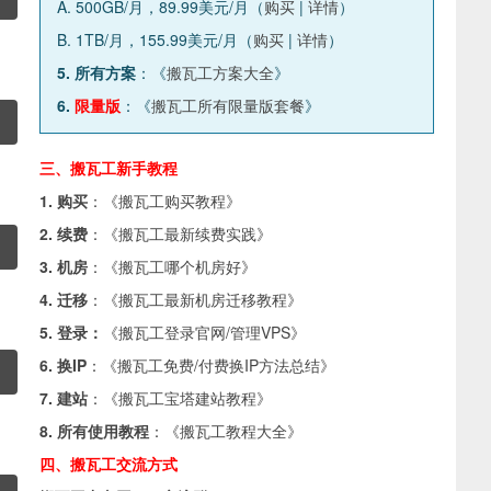
A. 500GB/月，89.99美元/月（
购买
|
详情
）
B. 1TB/月，155.99美元/月（
购买
|
详情
）
5. 所有方案
：《
搬瓦工方案大全
》
6.
限量版
：《
搬瓦工所有限量版套餐
》
三、搬瓦工新手教程
1. 购买
：《
搬瓦工购买教程
》
2. 续费
：《
搬瓦工最新续费实践
》
3. 机房
：《
搬瓦工哪个机房好
》
4. 迁移
：《
搬瓦工最新机房迁移教程
》
5. 登录：
《
搬瓦工登录官网/管理VPS
》
6. 换IP
：《
搬瓦工免费/付费换IP方法总结
》
7. 建站
：《
搬瓦工宝塔建站教程
》
8. 所有使用教程
：《
搬瓦工教程大全
》
四、搬瓦工交流方式