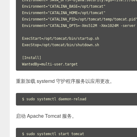
Environment="JAVA_OPTS=-Djava.security.egd=file:///dev
Environment="CATALINA_BASE=/opt/tomcat"

Environment="CATALINA_HOME=/opt/tomcat"

Environment="CATALINA_PID=/opt/tomcat/temp/tomcat.pid"
Environment="CATALINA_OPTS=-Xms512M -Xmx1024M -server 
ExecStart=/opt/tomcat/bin/startup.sh

ExecStop=/opt/tomcat/bin/shutdown.sh

[Install]

WantedBy=multi-user.target
重新加载 systemd 守护程序服务以应用更改。
启动 Apache Tomcat 服务。