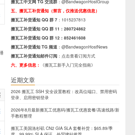
搬瓦工中文网 TG 交流群
：
@BandwagonHostGroup
五、搬瓦工补货通知（禁言，仅推送优惠信息）
买
搬瓦工补货通知 QQ 群 7
：
1015237813
搬瓦工补货通知 QQ 群 11：
280724862
搬瓦工补货通知 QQ 群 12：
852461608
搬瓦工补货通知 TG 频道
：
@BandwagonHostNews
择
搬瓦工补货通知邮件订阅
：
点击查看订阅方式
六、更多信息：
《搬瓦工新手入门完全指南》
近期文章
2026 搬瓦工 SSH 安全设置教程：改高位端口、禁用密码
买
登录、启用密钥登录
2026年8月最新搬瓦工优惠码/搬瓦工优惠套餐/高速线路/新
买
手教程整理
搬瓦工美国洛杉矶 CN2 GIA SLA 套餐补货：$65.89/季
买
度，99.99% SLA 保证，外贸建站推荐