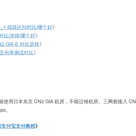
S_1 线路区别对比/哪个好
》
 对比/选择/哪个好
》
2 GIA-E 对比选择
》
高峰丢包率测试对比
》
能使用日本东京 CN2 GIA 机房，不能迁移机房。三网都接入 CN
ps。
程和支付宝支付教程
》