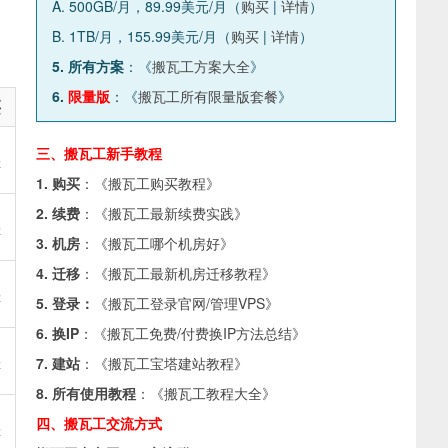
A. 500GB/月，89.99美元/月（
购买
|
详情
）
B. 1TB/月，155.99美元/月（
购买
|
详情
）
5. 所有方案
：《
搬瓦工方案大全
》
6.
限量版
：《
搬瓦工所有限量版套餐
》
买
三、搬瓦工新手教程
买
1. 购买
：《
搬瓦工购买教程
》
2. 续费
：《
搬瓦工最新续费实践
》
买
3. 机房
：《
搬瓦工哪个机房好
》
4. 迁移
：《
搬瓦工最新机房迁移教程
》
买
5. 登录：
《
搬瓦工登录官网/管理VPS
》
6. 换IP
：《
搬瓦工免费/付费换IP方法总结
》
买
7. 建站
：《
搬瓦工宝塔建站教程
》
8. 所有使用教程
：《
搬瓦工教程大全
》
四、搬瓦工交流方式
买