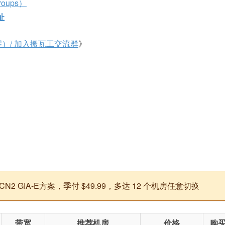
oups）
址
）/ 加入搬瓦工交流群
》
 GIA-E方案，季付 $49.99，多达 12 个机房任意切换
带宽
推荐机房
价格
购