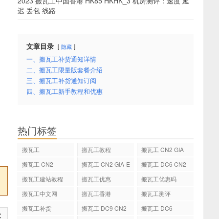
2023 搬瓦工中国香港 HK85 HKHK_3 机房测评：速度 延
迟 丢包 线路
文章目录
隐藏
一、搬瓦工补货通知详情
二、搬瓦工限量版套餐介绍
三、搬瓦工补货通知订阅
四、搬瓦工新手教程和优惠
热门标签
搬瓦工
搬瓦工教程
搬瓦工 CN2 GIA
搬瓦工 CN2
搬瓦工 CN2 GIA-E
搬瓦工 DC6 CN2
GIA-E
搬瓦工建站教程
搬瓦工优惠
搬瓦工优惠码
搬瓦工中文网
搬瓦工香港
搬瓦工测评
搬瓦工补货
搬瓦工 DC9 CN2
搬瓦工 DC6
买
GIA