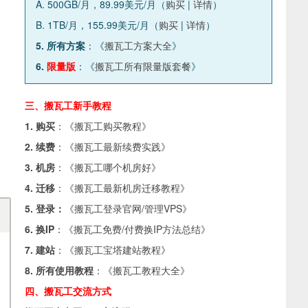
A. 500GB/月，89.99美元/月（
购买
|
详情
）
B. 1TB/月，155.99美元/月（
购买
|
详情
）
5. 所有方案
：《
搬瓦工方案大全
》
6.
限量版
：《
搬瓦工所有限量版套餐
》
三、搬瓦工新手教程
1. 购买
：《
搬瓦工购买教程
》
2. 续费
：《
搬瓦工最新续费实践
》
3. 机房
：《
搬瓦工哪个机房好
》
4. 迁移
：《
搬瓦工最新机房迁移教程
》
5. 登录：
《
搬瓦工登录官网/管理VPS
》
6. 换IP
：《
搬瓦工免费/付费换IP方法总结
》
7. 建站
：《
搬瓦工宝塔建站教程
》
8. 所有使用教程
：《
搬瓦工教程大全
》
四、搬瓦工交流方式