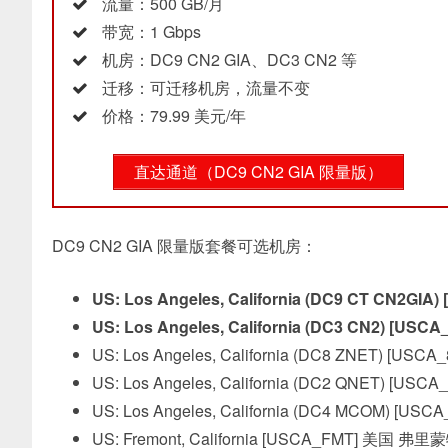
流量：500 GB/月
带宽：1 Gbps
机房：DC9 CN2 GIA、DC3 CN2 等
迁移：可迁移机房，流量不变
价格：79.99 美元/年
直达通道（DC9 CN2 GIA 限量版）
DC9 CN2 GIA 限量版套餐可选机房：
US: Los Angeles, California (DC9 CT CN2G
US: Los Angeles, California (DC3 CN2) [US
US: Los Angeles, California (DC8 ZNET) [US
US: Los Angeles, California (DC2 QNET) [US
US: Los Angeles, California (DC4 MCOM) [U
US: Fremont, California [USCA_FMT] 美国 弗里