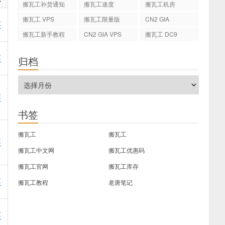
搬瓦工补货通知
搬瓦工速度
搬瓦工机房
搬瓦工 VPS
搬瓦工限量版
CN2 GIA
买
搬瓦工新手教程
CN2 GIA VPS
搬瓦工 DC9
买
归档
买
书签
搬瓦工
搬瓦工
买
搬瓦工中文网
搬瓦工优惠码
搬瓦工官网
搬瓦工库存
买
搬瓦工教程
老唐笔记
买