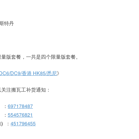
阿姆斯特丹
限量版套餐，一共是四个限量版套餐。
/DC9/香港 HK85/悉尼
》
以关注搬瓦工补货通知：
）
：
697178487
）
：
554576821
知）
：
451796455