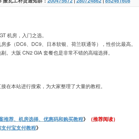
26 搬瓦工补货通知群
：
200475672
|
280724862
|
852461608
 GT 机房，入门之选。
可选机房多（DC6、DC9、日本软银、荷兰联通等），性价比最高。
挑剔。大阪 CN2 GIA 套餐也是非常不错的高端选择。
直接在本站进行搜索，为大家整理了大量的教程。
案推荐、机房选择、优惠码和购买教程
》
（推荐阅读）
程和支付宝支付教程
》