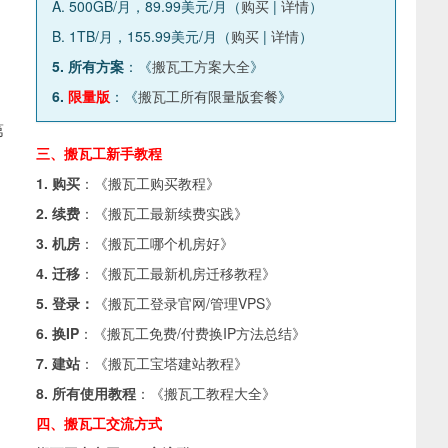
A. 500GB/月，89.99美元/月（
购买
|
详情
）
B. 1TB/月，155.99美元/月（
购买
|
详情
）
5. 所有方案
：《
搬瓦工方案大全
》
6.
限量版
：《
搬瓦工所有限量版套餐
》
第
三、搬瓦工新手教程
1. 购买
：《
搬瓦工购买教程
》
2. 续费
：《
搬瓦工最新续费实践
》
3. 机房
：《
搬瓦工哪个机房好
》
4. 迁移
：《
搬瓦工最新机房迁移教程
》
5. 登录：
《
搬瓦工登录官网/管理VPS
》
6. 换IP
：《
搬瓦工免费/付费换IP方法总结
》
7. 建站
：《
搬瓦工宝塔建站教程
》
8. 所有使用教程
：《
搬瓦工教程大全
》
四、搬瓦工交流方式