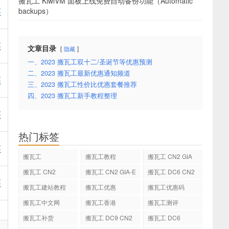
搬瓦工 KiwiVM 面板上线免费自动备份功能（Automatic
买
backups）
买
文章目录
隐藏
一、2023 搬瓦工双十二/圣诞节等优惠预测
二、2023 搬瓦工最新优惠通知频道
买
三、2023 搬瓦工性价比优惠套餐推荐
四、2023 搬瓦工新手教程整理
买
热门标签
买
搬瓦工
搬瓦工教程
搬瓦工 CN2 GIA
搬瓦工 CN2
搬瓦工 CN2 GIA-E
搬瓦工 DC6 CN2
买
GIA-E
搬瓦工建站教程
搬瓦工优惠
搬瓦工优惠码
搬瓦工中文网
搬瓦工香港
搬瓦工测评
搬瓦工补货
搬瓦工 DC9 CN2
搬瓦工 DC6
GIA