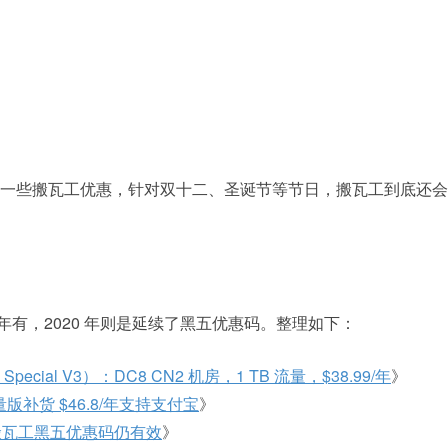
能的一些搬瓦工优惠，针对双十二、圣诞节等节日，搬瓦工到底还
9 年有，2020 年则是延续了黑五优惠码。整理如下：
Special V3）：DC8 CN2 机房，1 TB 流量，$38.99/年
》
限量版补货 $46.8/年支持支付宝
》
前搬瓦工黑五优惠码仍有效
》