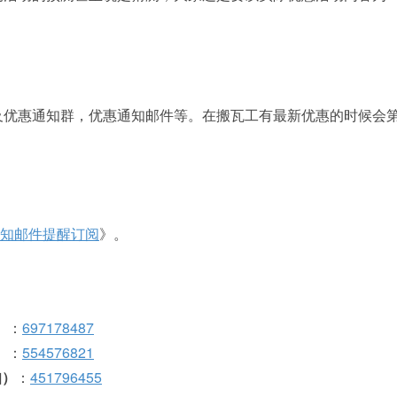
及优惠通知群，优惠通知邮件等。在搬瓦工有最新优惠的时候会
通知邮件提醒订阅
》。
）
：
697178487
）
：
554576821
知）
：
451796455