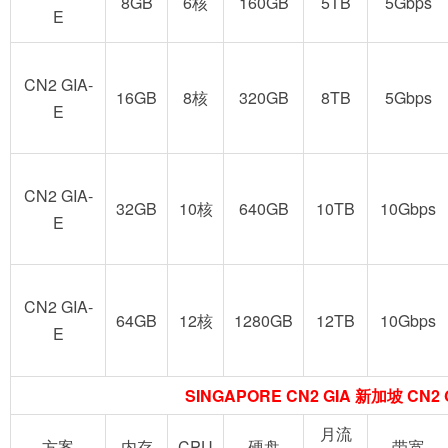
8GB
6核
160GB
5TB
5Gbps
E
CN2 GIA-
16GB
8核
320GB
8TB
5Gbps
E
CN2 GIA-
32GB
10核
640GB
10TB
10Gbps
E
CN2 GIA-
64GB
12核
1280GB
12TB
10Gbps
E
SINGAPORE CN2 GIA 新加坡 CN2 
月流
方案
内存
CPU
硬盘
带宽