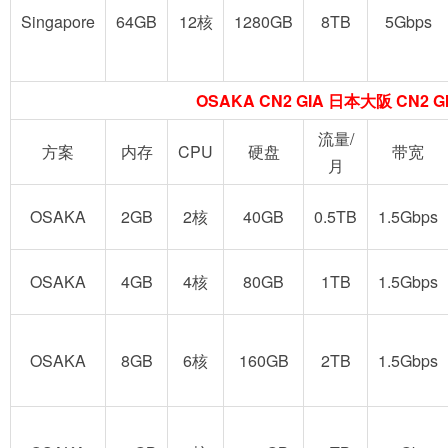
Singapore
64GB
12核
1280GB
8TB
5Gbps
OSAKA CN2 GIA 日本大阪 CN2 G
流量/
方案
内存
CPU
硬盘
带宽
月
OSAKA
2GB
2核
40GB
0.5TB
1.5Gbps
OSAKA
4GB
4核
80GB
1TB
1.5Gbps
OSAKA
8GB
6核
160GB
2TB
1.5Gbps