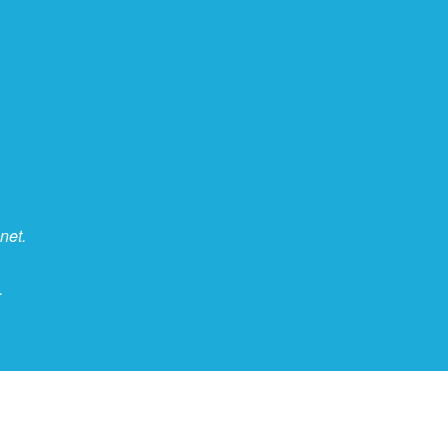
net.
.