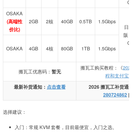
G
OSAKA
(高端性
2GB
2核
40GB
0.5TB
1.5Gbps
日
价比)
阪 
G
OSAKA
4GB
4核
80GB
1TB
1.5Gbps
搬瓦工购买教程：《
20
搬瓦工优惠码：
暂无
程和支付宝
最新补货通知：
点击查看
2026 搬瓦工补货通
280724862
|
选择建议：
入门：常规 KVM 套餐，目前最便宜，入门之选。