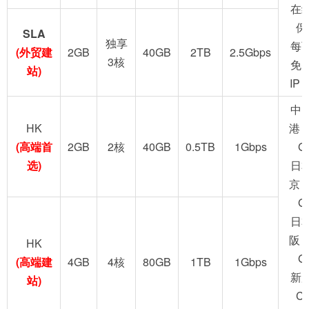
在
保
SLA
独享
每
(外贸建
2GB
40GB
2TB
2.5Gbps
3核
免
站)
IP
中
HK
港 
(高端首
2GB
2核
40GB
0.5TB
1Gbps
G
选)
日
京 
G
日
阪 
HK
G
(高端建
4GB
4核
80GB
1TB
1Gbps
新
站)
C