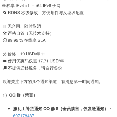
🌐 独享 IPv4 ×1 ＋ /64 IPv6 子网
🔄 RDNS 秒级修改，方便邮件与反垃圾配置
⏸️ 无合同、随时取消
🛠️ 严格自管（无技术支持）
⏱️ 99.95 % 在线率 SLA
💰 价格：19 USD/年 ✨
🎟️ 使用优惠码仅需 17.71 USD/年
🚚 不提供迁移服务，请自行备份
欢迎关注下方的几个通知渠道，有消息第一时间通知。
1）QQ 群（禁言）
搬瓦工补货通知 QQ 群 8（全员禁言，仅发送通知）
：
697178487