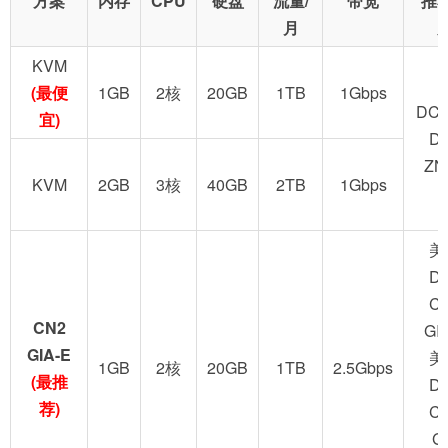
方案
内存
CPU
硬盘
流量/
带宽
推
月
KVM
(最便
1GB
2核
20GB
1TB
1Gbps
DC2
宜)
D
ZN
KVM
2GB
3核
40GB
2TB
1Gbps
美
D
C
CN2
GI
GIA-E
美
1GB
2核
20GB
1TB
2.5Gbps
(最推
D
荐)
C
G