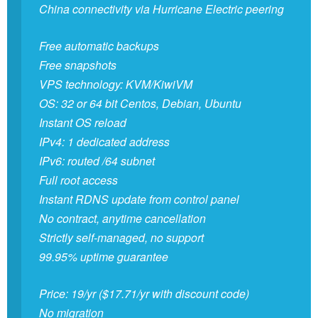
China connectivity via Hurricane Electric peering
Free automatic backups
Free snapshots
VPS technology: KVM/KiwiVM
OS: 32 or 64 bit Centos, Debian, Ubuntu
Instant OS reload
IPv4: 1 dedicated address
IPv6: routed /64 subnet
Full root access
Instant RDNS update from control panel
No contract, anytime cancellation
Strictly self-managed, no support
99.95% uptime guarantee
Price: 19/yr ($17.71/yr with discount code)
No migration