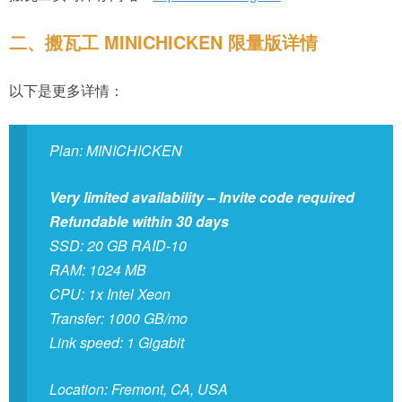
二、搬瓦工 MINICHICKEN 限量版详情
以下是更多详情：
Plan: MINICHICKEN
Very limited availability – Invite code required
Refundable within 30 days
SSD: 20 GB RAID-10
RAM: 1024 MB
CPU: 1x Intel Xeon
Transfer: 1000 GB/mo
Link speed: 1 Gigabit
Location: Fremont, CA, USA