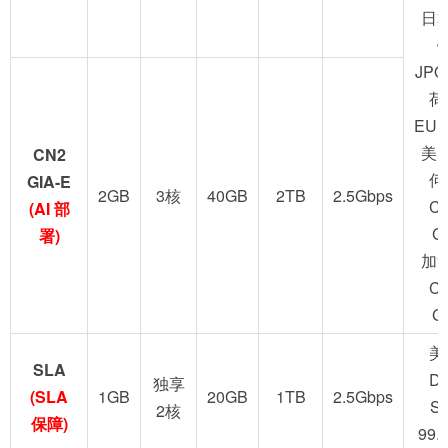
日
JPO
荷
EUN
美
CN2
何
GIA-E
2GB
3核
40GB
2TB
2.5Gbps
C
(AI 部
G
署)
加
C
G
美
SLA
D
独享
(SLA
1GB
20GB
1TB
2.5Gbps
S
2核
保障)
99.