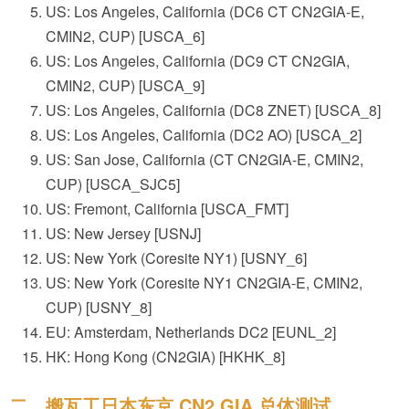
US: Los Angeles, California (DC6 CT CN2GIA-E,
CMIN2, CUP) [USCA_6]
US: Los Angeles, California (DC9 CT CN2GIA,
CMIN2, CUP) [USCA_9]
US: Los Angeles, California (DC8 ZNET) [USCA_8]
US: Los Angeles, California (DC2 AO) [USCA_2]
US: San Jose, California (CT CN2GIA-E, CMIN2,
CUP) [USCA_SJC5]
US: Fremont, California [USCA_FMT]
US: New Jersey [USNJ]
US: New York (Coresite NY1) [USNY_6]
US: New York (Coresite NY1 CN2GIA-E, CMIN2,
CUP) [USNY_8]
EU: Amsterdam, Netherlands DC2 [EUNL_2]
HK: Hong Kong (CN2GIA) [HKHK_8]
二、搬瓦工日本东京 CN2 GIA 总体测试