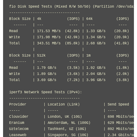
fio Disk Speed Tests (Mixed R/W 50/50) (Partition /dev/sda3)
---------------------------------

Block Size | 4k            (IOPS) | 64k           (IOPS)

  ------   | ---            ----  | ----           ---- 

Read       | 171.53 MB/s  (42.8k) | 1.33 GB/s    (20.8k)

Write      | 171.98 MB/s  (42.9k) | 1.34 GB/s    (20.9k)

Total      | 343.51 MB/s  (85.8k) | 2.68 GB/s    (41.8k)

           |                      |                     

Block Size | 512k          (IOPS) | 1m            (IOPS)

  ------   | ---            ----  | ----           ---- 

Read       | 1.79 GB/s     (3.5k) | 1.92 GB/s     (1.8k)

Write      | 1.89 GB/s     (3.6k) | 2.04 GB/s     (2.0k)

Total      | 3.69 GB/s     (7.2k) | 3.96 GB/s     (3.8k)

iperf3 Network Speed Tests (IPv4):

---------------------------------

Provider        | Location (Link)           | Send Speed    
-----           | -----                     | ----          
Clouvider       | London, UK (10G)          | 698 Mbits/sec 
Eranium         | Amsterdam, NL (100G)      | 629 Mbits/sec 
Uztelecom       | Tashkent, UZ (10G)        | 892 Mbits/sec 
Leaseweb        | Singapore, SG (10G)       | 2.34 Gbits/sec