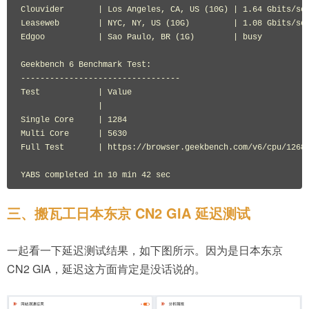
Clouvider       | Los Angeles, CA, US (10G) | 1.64 Gbits/sec
Leaseweb        | NYC, NY, US (10G)         | 1.08 Gbits/sec
Edgoo           | Sao Paulo, BR (1G)        | busy          
Geekbench 6 Benchmark Test:

---------------------------------

Test            | Value                         

                |                               

Single Core     | 1284                          

Multi Core      | 5630                          

Full Test       | https://browser.geekbench.com/v6/cpu/12684
YABS completed in 10 min 42 sec
三、搬瓦工日本东京 CN2 GIA 延迟测试
一起看一下延迟测试结果，如下图所示。因为是日本东京
CN2 GIA，延迟这方面肯定是没话说的。