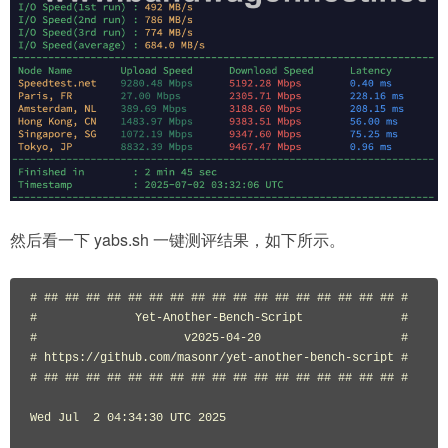
然后看一下 yabs.sh 一键测评结果，如下所示。
# ## ## ## ## ## ## ## ## ## ## ## ## ## ## ## ## ## #

#              Yet-Another-Bench-Script              #

#                     v2025-04-20                    #

# https://github.com/masonr/yet-another-bench-script #

# ## ## ## ## ## ## ## ## ## ## ## ## ## ## ## ## ## #

Wed Jul  2 04:34:30 UTC 2025
