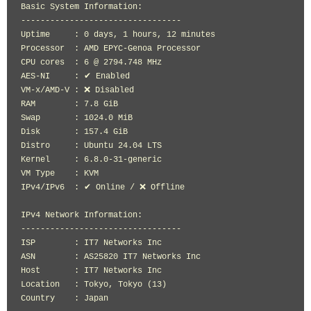
Basic System Information:

---------------------------------

Uptime     : 0 days, 1 hours, 12 minutes

Processor  : AMD EPYC-Genoa Processor

CPU cores  : 6 @ 2794.748 MHz

AES-NI     : ✔ Enabled

VM-x/AMD-V : ❌ Disabled

RAM        : 7.8 GiB

Swap       : 1024.0 MiB

Disk       : 157.4 GiB

Distro     : Ubuntu 24.04 LTS

Kernel     : 6.8.0-31-generic

VM Type    : KVM

IPv4/IPv6  : ✔ Online / ❌ Offline

IPv4 Network Information:

---------------------------------

ISP        : IT7 Networks Inc

ASN        : AS25820 IT7 Networks Inc

Host       : IT7 Networks Inc

Location   : Tokyo, Tokyo (13)

Country    : Japan
