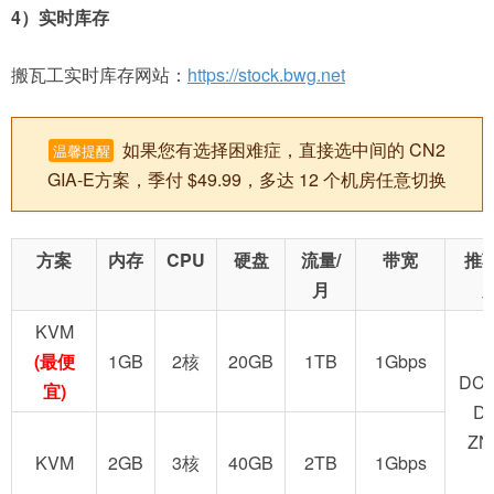
4）实时库存
搬瓦工实时库存网站：
https://stock.bwg.net
如果您有选择困难症，直接选中间的 CN2
温馨提醒
GIA-E方案，季付 $49.99，多达 12 个机房任意切换
方案
内存
CPU
硬盘
流量/
带宽
推
月
KVM
(最便
1GB
2核
20GB
1TB
1Gbps
DC2
宜)
D
ZN
KVM
2GB
3核
40GB
2TB
1Gbps