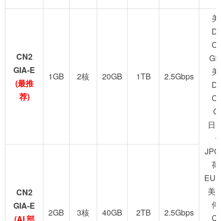
美
D
C
CN2
GI
GIA-E
美
1GB
2核
20GB
1TB
2.5Gbps
(最推
D
荐)
C
G
日
JPO
荷
EUN
美
CN2
何
GIA-E
2GB
3核
40GB
2TB
2.5Gbps
C
(AI 部