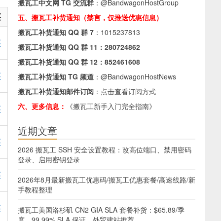
搬瓦工中文网 TG 交流群
：
@BandwagonHostGroup
买
五、搬瓦工补货通知（禁言，仅推送优惠信息）
搬瓦工补货通知 QQ 群 7
：
1015237813
买
搬瓦工补货通知 QQ 群 11：
280724862
搬瓦工补货通知 QQ 群 12：
852461608
买
搬瓦工补货通知 TG 频道
：
@BandwagonHostNews
搬瓦工补货通知邮件订阅
：
点击查看订阅方式
六、更多信息：
《搬瓦工新手入门完全指南》
买
近期文章
买
2026 搬瓦工 SSH 安全设置教程：改高位端口、禁用密码
登录、启用密钥登录
买
2026年8月最新搬瓦工优惠码/搬瓦工优惠套餐/高速线路/新
手教程整理
买
搬瓦工美国洛杉矶 CN2 GIA SLA 套餐补货：$65.89/季
度，99.99% SLA 保证，外贸建站推荐