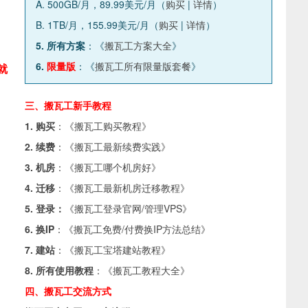
A. 500GB/月，89.99美元/月（
购买
|
详情
）
B. 1TB/月，155.99美元/月（
购买
|
详情
）
5. 所有方案
：《
搬瓦工方案大全
》
6.
限量版
：《
搬瓦工所有限量版套餐
》
就
三、搬瓦工新手教程
1. 购买
：《
搬瓦工购买教程
》
2. 续费
：《
搬瓦工最新续费实践
》
3. 机房
：《
搬瓦工哪个机房好
》
4. 迁移
：《
搬瓦工最新机房迁移教程
》
5. 登录：
《
搬瓦工登录官网/管理VPS
》
6. 换IP
：《
搬瓦工免费/付费换IP方法总结
》
7. 建站
：《
搬瓦工宝塔建站教程
》
8. 所有使用教程
：《
搬瓦工教程大全
》
四、搬瓦工交流方式