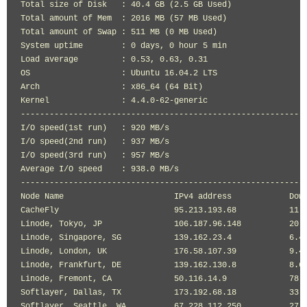
Total size of Disk   : 40.4 GB (2.5 GB Used)

Total amount of Mem  : 2016 MB (57 MB Used)

Total amount of Swap : 511 MB (0 MB Used)

System uptime        : 0 days, 0 hour 5 min

Load average         : 0.53, 0.63, 0.31

OS                   : Ubuntu 16.04.2 LTS

Arch                 : x86_64 (64 Bit)

Kernel               : 4.4.0-62-generic

------------------------------------------------------------
I/O speed(1st run)   : 920 MB/s

I/O speed(2nd run)   : 937 MB/s

I/O speed(3rd run)   : 957 MB/s

Average I/O speed    : 938.0 MB/s

------------------------------------------------------------
Node Name                       IPv4 address            Down
CacheFly                        95.213.193.68           11.0
Linode, Tokyo, JP               106.187.96.148          20.9
Linode, Singapore, SG           139.162.23.4            6.42
Linode, London, UK              176.58.107.39           9.49
Linode, Frankfurt, DE           139.162.130.8           8.62
Linode, Fremont, CA             50.116.14.9             78.0
Softlayer, Dallas, TX           173.192.68.18           33.4
Softlayer, Seattle, WA          67.228.112.250          27.4