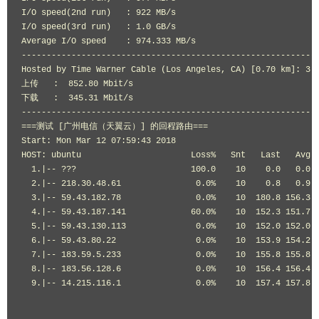
I/O speed(2nd run)   : 922 MB/s

I/O speed(3rd run)   : 1.0 GB/s

Average I/O speed    : 974.333 MB/s

------------------------------------------------------------
Hosted by Time Warner Cable (Los Angeles, CA) [0.70 km]: 3.1
上传   :  852.80 Mbit/s

下载   :  345.31 Mbit/s

------------------------------------------------------------
===测试 [广州电信（天翼云）] 的回程路由===

Start: Mon Mar 12 07:59:43 2018

HOST: ubuntu                      Loss%   Snt   Last   Avg  
  1.|-- ???                       100.0    10    0.0   0.0  
  2.|-- 218.30.48.61               0.0%    10    0.8   0.9  
  3.|-- 59.43.182.78               0.0%    10  180.8 156.3 1
  4.|-- 59.43.187.141             60.0%    10  152.3 151.7 1
  5.|-- 59.43.130.113              0.0%    10  152.0 152.0 1
  6.|-- 59.43.80.22                0.0%    10  153.9 154.2 1
  7.|-- 183.59.5.233               0.0%    10  155.8 155.8 1
  8.|-- 183.56.128.6               0.0%    10  156.4 156.4 1
  9.|-- 14.215.116.1               0.0%    10  157.4 157.8 1