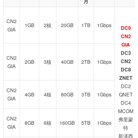
月
CN2
1GB
2核
20GB
1TB
1Gbps
DC9
GIA
CN2
GIA
DC3
CN2
CN2
2GB
3核
40GB
2TB
1Gbps
GIA
DC8
ZNET
DC2
CN2
4GB
4核
80GB
3TB
1Gbps
QNET
GIA
DC4
MCOM
CN2
弗里蒙
8GB
6核
160GB
5TB
1Gbps
GIA
特
新泽西