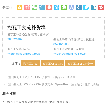
分享到：
更多
(
0
)
搬瓦工交流补货群
搬瓦工补货 QQ 群(禁言，仅推送)：
280724862
搬瓦工补货 QQ 群(禁言，仅推送)：
852461608
搬瓦工交流 TG 群：
搬瓦工补货通知 TG 频道：
@BandwagonHostGroup
@BandwagonHostNews
标签：
搬瓦工CN2
搬瓦工CN2 GIA
搬瓦工CN2 GIA测评
上一篇
搬瓦工上线 CN2 GIA / 月付 9.95 美元 / 2 TB 流量
下一篇
搬瓦工 DC9 CN2 GIA 测试文件 / SpeedTest / 演示站点 / 性价比介绍
相关推荐
搬瓦工目前可购买便宜方案整理（2024年最新版）