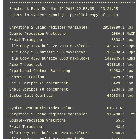
------------------------------------------------------------
Benchmark Run: Mon Mar 12 2018 22:53:35 - 23:21:25

3 CPUs in system; running 1 parallel copy of tests

Dhrystone 2 using register variables       29549790.1 lps   
Double-Precision Whetstone                     2089.8 MWIPS 
Execl Throughput                               3503.5 lps   
File Copy 1024 bufsize 2000 maxblocks        486757.7 KBps  
File Copy 256 bufsize 500 maxblocks          125986.4 KBps  
File Copy 4096 bufsize 8000 maxblocks       1429245.4 KBps  
Pipe Throughput                              695315.4 lps   
Pipe-based Context Switching                  64983.2 lps   
Process Creation                               8429.7 lps   
Shell Scripts (1 concurrent)                   8429.3 lpm   
Shell Scripts (8 concurrent)                   2204.2 lpm   
System Call Overhead                         649534.3 lps   
System Benchmarks Index Values               BASELINE       
Dhrystone 2 using register variables         116700.0   2954
Double-Precision Whetstone                       55.0       
Execl Throughput                                 43.0       
File Copy 1024 bufsize 2000 maxblocks          3960.0     48