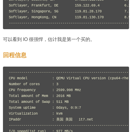
Softlayer, Frankfurt, DE        159.122.69.4            6.27
Softlayer, Singapore, SG        119.81.28.170           7.24
Softlayer, HongKong, CN         119.81.130.170          8.55
可以看到 IO 很强悍，估计我是第一个买的。
回程信息
------------------------------------------------------------
CPU model            : QEMU Virtual CPU version (cpu64-rhel6
Number of cores      : 3

CPU frequency        : 2599.998 MHz

Total amount of Mem  : 2016 MB

Total amount of Swap : 511 MB

System uptime        : 0days, 0:9:7

Virtualization       : kvm

IPaddr               : 美国 美国   it7.net

------------------------------------------------------------
I/O speed(1st run)   : 977 MB/s
