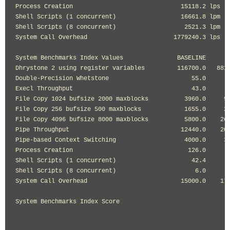
Process Creation                              15118.2 lps   
Shell Scripts (1 concurrent)                  16661.8 lpm   
Shell Scripts (8 concurrent)                   2521.3 lpm   
System Call Overhead                        1779240.3 lps   
System Benchmarks Index Values               BASELINE       
Dhrystone 2 using register variables         116700.0   8817
Double-Precision Whetstone                       55.0       
Execl Throughput                                 43.0       
File Copy 1024 bufsize 2000 maxblocks          3960.0     97
File Copy 256 bufsize 500 maxblocks            1655.0     24
File Copy 4096 bufsize 8000 maxblocks          5800.0    262
Pipe Throughput                               12440.0    204
Pipe-based Context Switching                   4000.0     37
Process Creation                                126.0      1
Shell Scripts (1 concurrent)                     42.4      1
Shell Scripts (8 concurrent)                      6.0       
System Call Overhead                          15000.0    177
                                                            
System Benchmarks Index Score                               