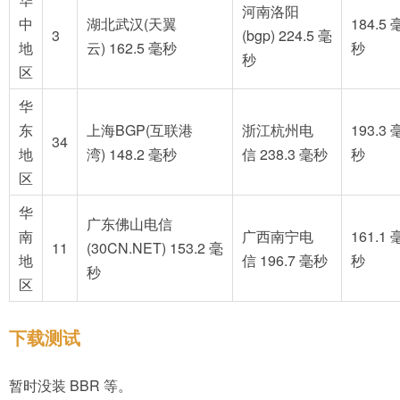
河南洛阳
中
湖北武汉(天翼
184.5 
3
(bgp) 224.5 毫
地
云) 162.5 毫秒
秒
秒
区
华
东
上海BGP(互联港
浙江杭州电
193.3 
34
地
湾) 148.2 毫秒
信 238.3 毫秒
秒
区
华
广东佛山电信
南
广西南宁电
161.1 
11
(30CN.NET) 153.2 毫
地
信 196.7 毫秒
秒
秒
区
下载测试
暂时没装 BBR 等。