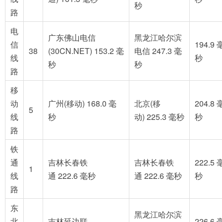
秒
路
电
广东佛山电信
黑龙江哈尔滨
信
194.9 
38
(30CN.NET) 153.2 毫
电信 247.3 毫
线
秒
秒
秒
路
移
动
广州(移动) 168.0 毫
北京(移
204.8 
5
线
秒
动) 225.3 毫秒
秒
路
铁
通
吉林长春铁
吉林长春铁
222.5 
1
线
通 222.6 毫秒
通 222.6 毫秒
秒
路
东
黑龙江哈尔滨
北
吉林延边联
226.6 