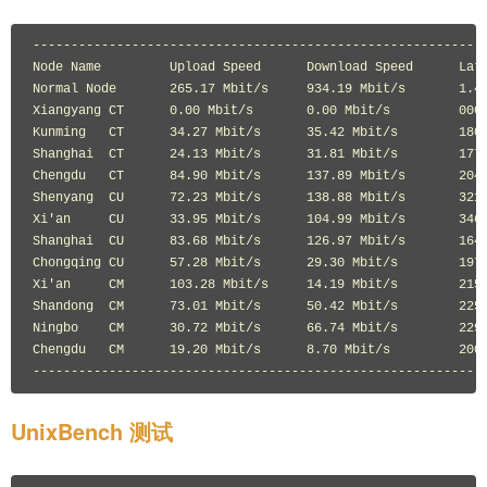
------------------------------------------------------------
Node Name         Upload Speed      Download Speed      Late
Normal Node       265.17 Mbit/s     934.19 Mbit/s       1.42
Xiangyang CT      0.00 Mbit/s       0.00 Mbit/s         000.
Kunming   CT      34.27 Mbit/s      35.42 Mbit/s        180.
Shanghai  CT      24.13 Mbit/s      31.81 Mbit/s        177.
Chengdu   CT      84.90 Mbit/s      137.89 Mbit/s       204.
Shenyang  CU      72.23 Mbit/s      138.88 Mbit/s       321.
Xi'an     CU      33.95 Mbit/s      104.99 Mbit/s       346.
Shanghai  CU      83.68 Mbit/s      126.97 Mbit/s       164.
Chongqing CU      57.28 Mbit/s      29.30 Mbit/s        197.
Xi'an     CM      103.28 Mbit/s     14.19 Mbit/s        215.
Shandong  CM      73.01 Mbit/s      50.42 Mbit/s        225.
Ningbo    CM      30.72 Mbit/s      66.74 Mbit/s        229.
Chengdu   CM      19.20 Mbit/s      8.70 Mbit/s         200.
UnixBench 测试