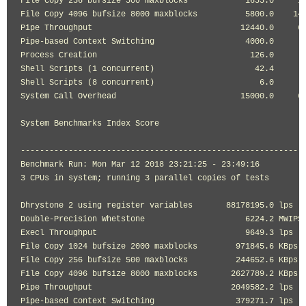
File Copy 256 bufsize 500 maxblocks            1655.0     12
File Copy 4096 bufsize 8000 maxblocks          5800.0    142
Pipe Throughput                               12440.0     69
Pipe-based Context Switching                   4000.0      6
Process Creation                                126.0       
Shell Scripts (1 concurrent)                     42.4       
Shell Scripts (8 concurrent)                      6.0       
System Call Overhead                          15000.0     64
                                                            
System Benchmarks Index Score                               
------------------------------------------------------------
Benchmark Run: Mon Mar 12 2018 23:21:25 - 23:49:16

3 CPUs in system; running 3 parallel copies of tests

Dhrystone 2 using register variables       88178195.0 lps   
Double-Precision Whetstone                     6224.2 MWIPS 
Execl Throughput                               9649.3 lps   
File Copy 1024 bufsize 2000 maxblocks        971845.6 KBps  
File Copy 256 bufsize 500 maxblocks          244652.6 KBps  
File Copy 4096 bufsize 8000 maxblocks       2627789.2 KBps  
Pipe Throughput                             2049582.2 lps   
Pipe-based Context Switching                 379271.7 lps   