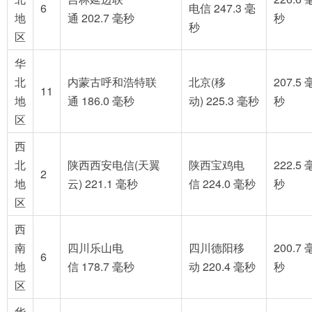
6
电信 247.3 毫
地
通 202.7 毫秒
秒
秒
区
华
北
内蒙古呼和浩特联
北京(移
207.5 
11
地
通 186.0 毫秒
动) 225.3 毫秒
秒
区
西
北
陕西西安电信(天翼
陕西宝鸡电
222.5 
2
地
云) 221.1 毫秒
信 224.0 毫秒
秒
区
西
南
四川乐山电
四川德阳移
200.7 
6
地
信 178.7 毫秒
动 220.4 毫秒
秒
区
华