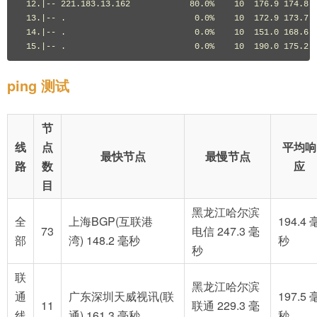
 12.|-- 221.183.13.162            80.0%    10  176.9 174.8 1
 13.|-- .                          0.0%    10  172.9 173.7 1
 14.|-- .                          0.0%    10  151.0 168.6 1
ping 测试
节
线
点
平均响
最快节点
最慢节点
路
数
应
目
黑龙江哈尔滨
全
上海BGP(互联港
194.4 
73
电信 247.3 毫
部
湾) 148.2 毫秒
秒
秒
联
黑龙江哈尔滨
通
广东深圳天威视讯(联
197.5 
11
联通 229.3 毫
线
通) 161.3 毫秒
秒