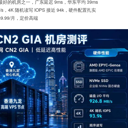
路最好的机房之一，广东延迟 9ms，华东平均 39ms
 MB/s，4K 随机读写 IOPS 接近 94k，硬件配置扎实
.99/月，定价高端