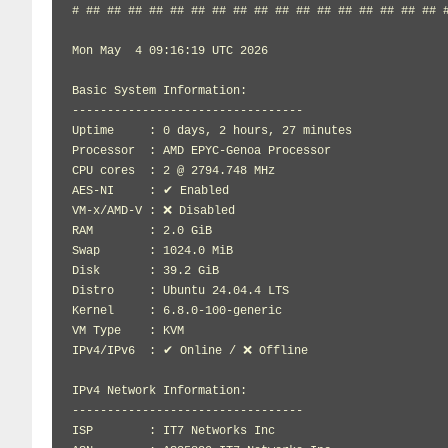
# ## ## ## ## ## ## ## ## ## ## ## ## ## ## ## ## ## #
Mon May  4 09:16:19 UTC 2026

Basic System Information:

---------------------------------

Uptime     : 0 days, 2 hours, 27 minutes

Processor  : AMD EPYC-Genoa Processor

CPU cores  : 2 @ 2794.748 MHz

AES-NI     : ✔ Enabled

VM-x/AMD-V : ❌ Disabled

RAM        : 2.0 GiB

Swap       : 1024.0 MiB

Disk       : 39.2 GiB

Distro     : Ubuntu 24.04.4 LTS

Kernel     : 6.8.0-100-generic

VM Type    : KVM

IPv4/IPv6  : ✔ Online / ❌ Offline

IPv4 Network Information:

---------------------------------

ISP        : IT7 Networks Inc
