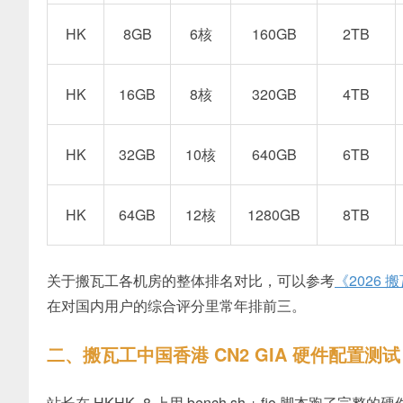
HK
8GB
6核
160GB
2TB
HK
16GB
8核
320GB
4TB
HK
32GB
10核
640GB
6TB
HK
64GB
12核
1280GB
8TB
关于搬瓦工各机房的整体排名对比，可以参考
《2026
在对国内用户的综合评分里常年排前三。
二、搬瓦工中国香港 CN2 GIA 硬件配置测试
站长在 HKHK_8 上用 bench.sh + fio 脚本跑了完整