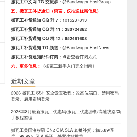
搬瓦工中文网 TG 交流群
：
@BandwagonHostGroup
五、搬瓦工补货通知（禁言，仅推送优惠信息）
搬瓦工补货通知 QQ 群 7
：
1015237813
搬瓦工补货通知 QQ 群 11：
280724862
搬瓦工补货通知 QQ 群 12：
852461608
搬瓦工补货通知 TG 频道
：
@BandwagonHostNews
搬瓦工补货通知邮件订阅
：
点击查看订阅方式
六、更多信息：
《搬瓦工新手入门完全指南》
近期文章
2026 搬瓦工 SSH 安全设置教程：改高位端口、禁用密码
登录、启用密钥登录
2026年8月最新搬瓦工优惠码/搬瓦工优惠套餐/高速线路/新
手教程整理
搬瓦工美国洛杉矶 CN2 GIA SLA 套餐补货：$65.89/季
度，99.99% SLA 保证，外贸建站推荐