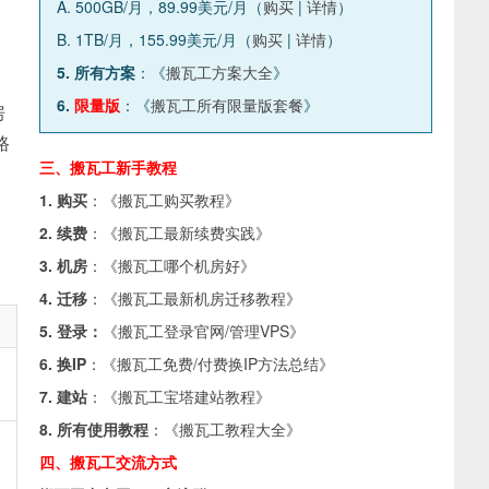
A. 500GB/月，89.99美元/月（
购买
|
详情
）
B. 1TB/月，155.99美元/月（
购买
|
详情
）
5. 所有方案
：《
搬瓦工方案大全
》
6.
限量版
：《
搬瓦工所有限量版套餐
》
房
路
三、搬瓦工新手教程
1. 购买
：《
搬瓦工购买教程
》
。
2. 续费
：《
搬瓦工最新续费实践
》
3. 机房
：《
搬瓦工哪个机房好
》
4. 迁移
：《
搬瓦工最新机房迁移教程
》
5. 登录：
《
搬瓦工登录官网/管理VPS
》
6. 换IP
：《
搬瓦工免费/付费换IP方法总结
》
7. 建站
：《
搬瓦工宝塔建站教程
》
8. 所有使用教程
：《
搬瓦工教程大全
》
四、搬瓦工交流方式