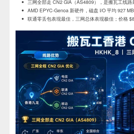
三网全部走 CN2 GIA（AS4809），是搬瓦工线
AMD EPYC-Genoa 新硬件，磁盘 I/O 平均 927
联通零丢包表现最佳，三网总体表现极佳；价格 $89