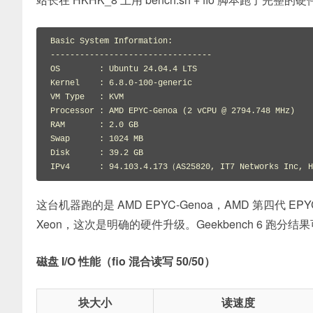
Basic System Information:
---------------------------------
OS        : Ubuntu 24.04.4 LTS
Kernel    : 6.8.0-100-generic
VM Type   : KVM
Processor : AMD EPYC-Genoa (2 vCPU @ 2794.748 MHz)
RAM       : 2.0 GB
Swap      : 1024 MB
Disk      : 39.2 GB
IPv4      : 94.103.4.173（AS25820, IT7 Networks Inc, 
这台机器跑的是 AMD EPYC-Genoa，AMD 第四代 EP
Xeon，这次是明确的硬件升级。Geekbench 6 跑分结
磁盘 I/O 性能（fio 混合读写 50/50）
块大小
读速度