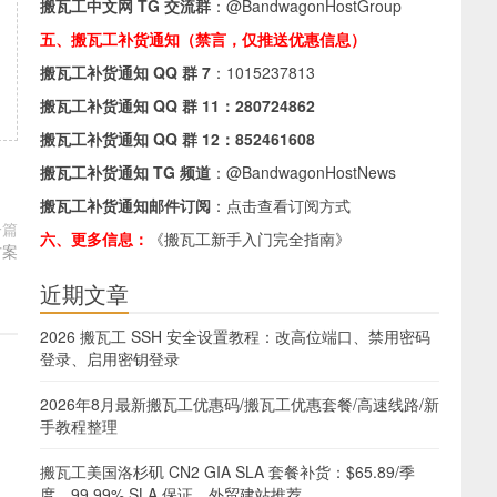
搬瓦工中文网 TG 交流群
：
@BandwagonHostGroup
五、搬瓦工补货通知（禁言，仅推送优惠信息）
搬瓦工补货通知 QQ 群 7
：
1015237813
搬瓦工补货通知 QQ 群 11：
280724862
搬瓦工补货通知 QQ 群 12：
852461608
搬瓦工补货通知 TG 频道
：
@BandwagonHostNews
搬瓦工补货通知邮件订阅
：
点击查看订阅方式
一篇
六、更多信息：
《搬瓦工新手入门完全指南》
方案
近期文章
2026 搬瓦工 SSH 安全设置教程：改高位端口、禁用密码
登录、启用密钥登录
2026年8月最新搬瓦工优惠码/搬瓦工优惠套餐/高速线路/新
手教程整理
搬瓦工美国洛杉矶 CN2 GIA SLA 套餐补货：$65.89/季
度，99.99% SLA 保证，外贸建站推荐