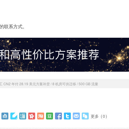
面的联系方式。
 CN2 年付 28.19 美元方案补货 / 8 机房可供迁移 / 500 GB 流量
更多
(
0
)