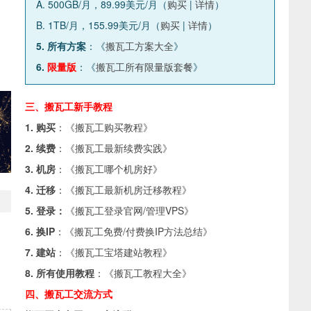
A. 500GB/月，89.99美元/月（
购买
|
详情
）
B. 1TB/月，155.99美元/月（
购买
|
详情
）
5. 所有方案
：《
搬瓦工方案大全
》
6.
限量版
：《
搬瓦工所有限量版套餐
》
三、搬瓦工新手教程
1. 购买
：《
搬瓦工购买教程
》
2. 续费
：《
搬瓦工最新续费实践
》
3. 机房
：《
搬瓦工哪个机房好
》
4. 迁移
：《
搬瓦工最新机房迁移教程
》
5. 登录：
《
搬瓦工登录官网/管理VPS
》
6. 换IP
：《
搬瓦工免费/付费换IP方法总结
》
7. 建站
：《
搬瓦工宝塔建站教程
》
8. 所有使用教程
：《
搬瓦工教程大全
》
四、搬瓦工交流方式