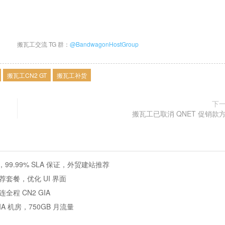
搬瓦工交流 TG 群：
@BandwagonHostGroup
搬瓦工CN2 GT
搬瓦工补货
下
搬瓦工已取消 QNET 促销款
度，99.99% SLA 保证，外贸建站推荐
套餐，优化 UI 界面
连全程 CN2 GIA
GIA 机房，750GB 月流量